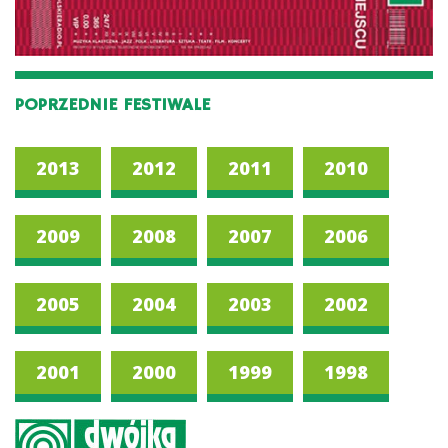
POPRZEDNIE FESTIWALE
2013
2012
2011
2010
2009
2008
2007
2006
2005
2004
2003
2002
2001
2000
1999
1998