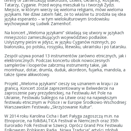
tereny te zamieszkują Białorusini, Litwini, Ukraińcy, Rosjanie,
Tatarzy, Cyganie. Przed wojną mieszkali tu i tworzyli Żydzi.
Miejsce, w którym wierzy się wieloma religiami, mówi wieloma
językami. Nie dziwi zatem fakt, że to właśnie tu zrodziła się idea
języka esperanto – w tym wielokulturowym środowisku
wychowywał się Ludwik Zamenhof.
Na koncert „Wieloma językami” składają się utwory w językach
mniejszości zamieszkujących województwo podlaskie.
Usłyszymy pieśni w jidysz, w języku Cyganów nizinnych, po
białorusku, po polsku, rosyjsku, litewsku, ukraińsku i po tatarsku.
Zespół używa ponad 13 instrumentów zarówno etnicznych, jak i
elektronicznych. Podczas koncertu obok nowoczesnych
samplerów i looperów zabrzmią instrumenty takie, jak
morinhuur, dotar, drumla, duduk, akordeon, fujarka, mandola, a
także śpiew alikwotowy.
Projekt „Wieloma językami” cieszy się uznaniem w kraju i za
granicą. Koncert został zaprezentowany w Belwederze na
zaproszenie pary prezydenckiej, na Festiwalu Art Pole na
Ukrainie, Festiwalu Suklegos na Litwie oraz na największym
festiwalu etnicznym w Polsce i w Europie Środkowo-Wschodniej:
Warszawskim Festiwalu „Skrzyżowanie Kultur”.
W 2014 roku Karolina Cicha i Bart Pałyga zagoszczą m.in. na
Etnoporcie, na folkBALTICA Festival w Niemczech oraz 35th
Euroradio Folk Festival w Szwecji. Oprócz Grand Prix Festiwalu
Folkowego Polskiego Radia „Nowa Tradycja” artyści zdobyli