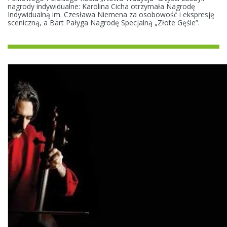
nagrody indywidualne: Karolina Cicha otrzymała Nagrodę
Indywidualną im. Czesława Niemena za osobowość i ekspresję
sceniczną, a Bart Pałyga Nagrodę Specjalną „Złote Gęśle”.