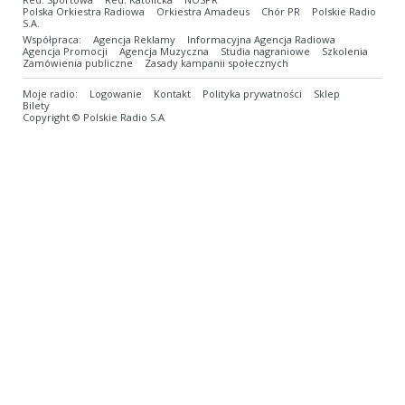
Polska Orkiestra Radiowa
Orkiestra Amadeus
Chór PR
Polskie Radio
S.A.
Współpraca:
Agencja Reklamy
Informacyjna Agencja Radiowa
Agencja Promocji
Agencja Muzyczna
Studia nagraniowe
Szkolenia
Zamówienia publiczne
Zasady kampanii społecznych
Moje radio:
Logowanie
Kontakt
Polityka prywatności
Sklep
Bilety
Copyright © Polskie Radio S.A