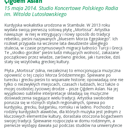
Çiğdem Aslan
15 maja 2014. Studio Koncertowe Polskiego Radia
im. Witolda Lutosławskiego
Kurdyjska wokalistka urodzona w Stambule. W 2013 roku
wydała swoją pierwszą solową płytę „Mortissa”. Artystka
nawiązuje w niej w intrygujący i nowy sposób do tradycji
rebetiko, pieśni nazywanych „bluesem Morza Egejskiego”. Ich
rozkwit przypada na wczesne lata dwudzieste ubiegłego
stulecia, w czasie przymusowych migracji ludności Turcji i Grecji.
Te „słodko-gorzkie” pieśni ludzi miłujących wolność, zakazane
początkowo przez władze, zarówno greckie, jak i tureckie, dziś
stały się wizytówką greckiej kultury.
Płyta „Mortissa” (silna, niezależna) to emocjonująca muzyczna
opowieść o tej części Morza Śródziemnego. Śpiewane po
turecku i grecku pieśni to wspaniałe historie; opowiadają one nie
tylko o niezwykłych miejscach, czasach i ludziach, lecz także o
mojej osobistej życiowej drodze – pisze Çiğdem Aslan. Na jej
wyjątkowo subtelne interpretacje składają się muzyczne
doświadczenia sięgające wielu tradycji. Artystka swobodnie
porusza się w różnych stylach regionalnych, śpiewa po
kurdyjsku, grecku, bułgarsku, romsku i w ladino. Pochodzi z
rodziny kurdyjskich alawitów, dla których muzyka jest jednym z
kluczowych elementów kultury, dorastała otoczona bogactwem
swojej tradycji. Śpiewanie rozpoczęła w domu rodzinnym, a
pierwsze występy dawała już podczas studiów na uniwersytecie