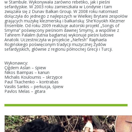
w Stambule. Wykonywała zarówno rebetiko, jak i pieśni
sefardyjskie. W 2003 roku zamieszkała w Londynie i tam
związała się z Dunav Balkan Group. W 2008 roku natomiast
dołączyła do jednego z najlepszych w Wielkiej Brytanii zespołów
grających muzykę klezmerską i bałkańską: She’Koyokh Klezmer
Ensemble. Od roku 2009 realizuje autorski projekt „Songs of
Smyrna” poświęcony pieśniom dawnej Smyrny, a wspólnie z
Tahirem Palalim (lutnia baglama) wykonuje pieśni ludowe
Anatolii. Uczestniczyła w projekcie „Nefesh” Raphaela
Rogińskiego poświęconym tradycji muzycznej Żydów
sefardyjskich, głównie z regionu północnej Grecji i Turcji.
Wykonawcy:
Çiğdem Aslan – śpiew
Nikos Baimpas – kanun
Michalis Kouloumis – skrzypce
Paul Tkachenko – kontrabas
Vasilis Sarikis – perkusja, śpiew
Pavlos Melas – gitara