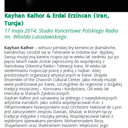
Kayhan Kalhor & Erdal Erzincan (Iran,
Turcja)
17 maja 2014. Studio Koncertowe Polskiego Radia
im. Witolda Lutosławskiego
Kayhan Kalhor
– wirtuoz perskiej liry kemencze (kamānche,
kamāncha). Urodził się w Teheranie w rodzinie kur- dyjskiej.
Swoją muzyczną karierę rozpoczął w wieku lat siedmiu. Już po
pięciu latach nauki został zaproszony do współpracy z
Narodową Orkiestrą Radia i Telewizji Iranu. W wieku lat
siedemnastu rozpoczął pracę z jedną z najbar- dziej
prestiżowych organizacji artystycznych w Iranie: Shayda
Ensemble of the Chavosh Cultural Center. Jako młody muzyk
wiele podróżował po Iranie, szczególnie do regionów o bogatej
tradycji muzycznej – Korosanu i Kurdystanu. Od wielu lat
mieszka w Stanach Zjednoczonych.
Kayhan Kalhor jest uznawany za jednego z najwybitniejszych
artystów irańskich. Jako solista współpracował m.in. z
Filharmonikami Nowojorskimi oraz Orchestre National de Lyon.
Jest założycielem zespołu Dastan, Ghazal, w którym łączy
tradycje indyjskie z muzyką perską. Współpracował także z
wybitnymi śpiewakami perskimi: Mohammadem Rezą
Shajarianem oraz Shahramem Nazerim. Większość jego