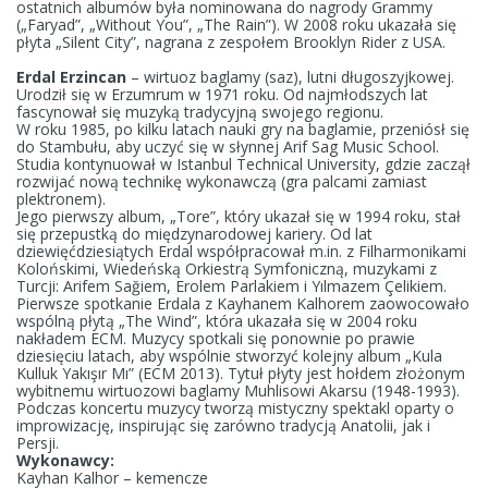
ostatnich albumów była nominowana do nagrody Grammy
(„Faryad”, „Without You”, „The Rain”). W 2008 roku ukazała się
płyta „Silent City”, nagrana z zespołem Brooklyn Rider z USA.
Erdal Erzincan
– wirtuoz baglamy (saz), lutni długoszyjkowej.
Urodził się w Erzumrum w 1971 roku. Od najmłodszych lat
fascynował się muzyką tradycyjną swojego regionu.
W roku 1985, po kilku latach nauki gry na baglamie, przeniósł się
do Stambułu, aby uczyć się w słynnej Arif Sag Music School.
Studia kontynuował w Istanbul Technical University, gdzie zaczął
rozwijać nową technikę wykonawczą (gra palcami zamiast
plektronem).
Jego pierwszy album, „Tore”, który ukazał się w 1994 roku, stał
się przepustką do międzynarodowej kariery. Od lat
dziewięćdziesiątych Erdal współpracował m.in. z Filharmonikami
Kolońskimi, Wiedeńską Orkiestrą Symfoniczną, muzykami z
Turcji: Arifem Sağiem, Erolem Parlakiem i Yılmazem Çelikiem.
Pierwsze spotkanie Erdala z Kayhanem Kalhorem zaowocowało
wspólną płytą „The Wind”, która ukazała się w 2004 roku
nakładem ECM. Muzycy spotkali się ponownie po prawie
dziesięciu latach, aby wspólnie stworzyć kolejny album „Kula
Kulluk Yakışır Mı” (ECM 2013). Tytuł płyty jest hołdem złożonym
wybitnemu wirtuozowi baglamy Muhlisowi Akarsu (1948-1993).
Podczas koncertu muzycy tworzą mistyczny spektakl oparty o
improwizację, inspirując się zarówno tradycją Anatolii, jak i
Persji.
Wykonawcy:
Kayhan Kalhor – kemencze