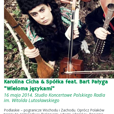
Karolina Cicha & Spółka feat. Bart Pałyga
"Wieloma językami"
16 maja 2014. Studio Koncertowe Polskiego Radia
im. Witolda Lutosławskiego
Podlaskie – pogranicze Wschodu i Zachodu. Oprócz Polaków