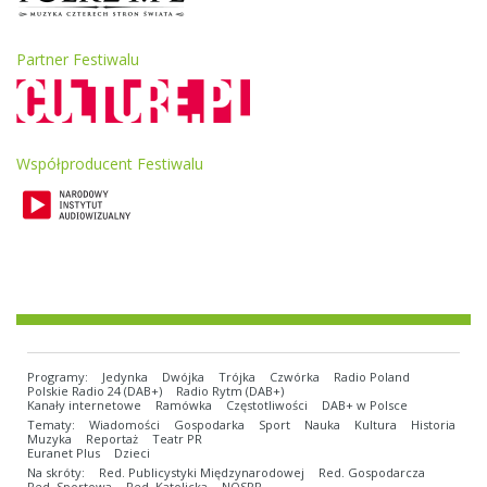
Partner Festiwalu
Współproducent Festiwalu
Programy:
Jedynka
Dwójka
Trójka
Czwórka
Radio Poland
Polskie Radio 24 (DAB+)
Radio Rytm (DAB+)
Kanały internetowe
Ramówka
Częstotliwości
DAB+ w Polsce
Tematy:
Wiadomości
Gospodarka
Sport
Nauka
Kultura
Historia
Muzyka
Reportaż
Teatr PR
Euranet Plus
Dzieci
Na skróty:
Red. Publicystyki Międzynarodowej
Red. Gospodarcza
Red. Sportowa
Red. Katolicka
NOSPR