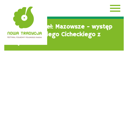
AKTUALNOŚCI
Muzyka Źródeł: Mazowsze - występ
kapeli Antoniego Cicheckiego z
Grądek