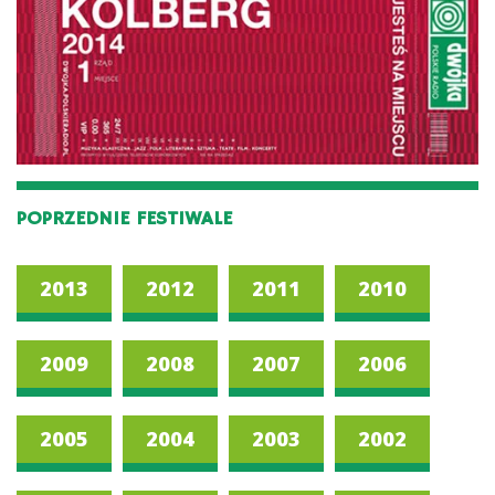
POPRZEDNIE FESTIWALE
2013
2012
2011
2010
2009
2008
2007
2006
2005
2004
2003
2002