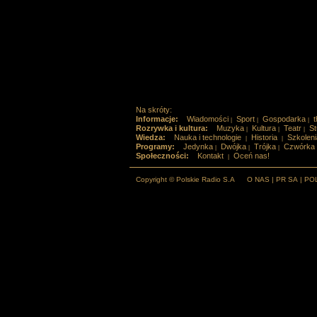
Na skróty:
Informacje:
Wiadomości
Sport
Gospodarka
t
|
|
|
Rozrywka i kultura:
Muzyka
Kultura
Teatr
St
|
|
|
Wiedza:
Nauka i technologie
Historia
Szkoleni
|
|
Programy:
Jedynka
Dwójka
Trójka
Czwórka
|
|
|
Społeczności:
Kontakt
Oceń nas!
|
Copyright © Polskie Radio S.A
O NAS
|
PR SA
|
PO