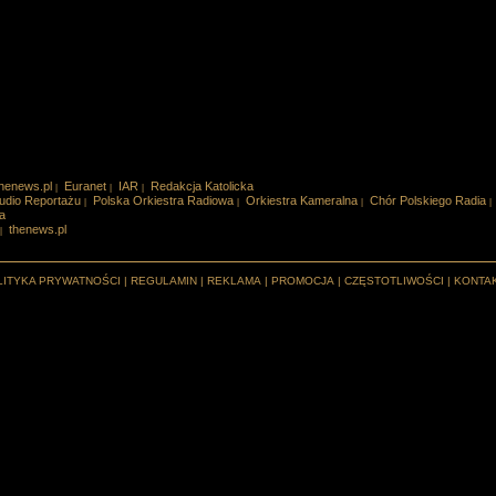
henews.pl
Euranet
IAR
Redakcja Katolicka
|
|
|
udio Reportażu
Polska Orkiestra Radiowa
Orkiestra Kameralna
Chór Polskiego Radia
|
|
|
|
a
thenews.pl
|
LITYKA PRYWATNOŚCI
|
REGULAMIN
|
REKLAMA
|
PROMOCJA
|
CZĘSTOTLIWOŚCI
|
KONTA