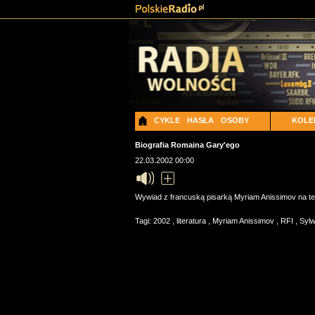
CYKLE
HASŁA
OSOBY
KOLE
Biografia Romaina Gary'ego
22.03.2002 00:00
Wywiad z francuską pisarką Myriam Anissimov na tem
Tagi:
2002
,
literatura
,
Myriam Anissimov
,
RFI
,
Sylw