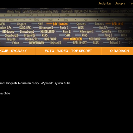
Jedynka
Dwójka
Tr
KCJE
SYGNAŁY
FOTO
WIDEO
TOP SECRET
O RADIACH
at biografii Romaina Gary. Wywiad: Sylwia Gibs.
ia Gibs