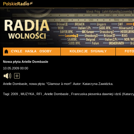
CYKLE
HASŁA
OSOBY
KOLEKCJE
SYGNAŁY
FOT
Nowa płyta Arielle Dombasle
10.05.2009 00:00
Arielle Dombasle, nowa płyta: "Glamour à mort". Autor: Katarzyna Zawidzka.
Tagi:
2009
,
MUZYKA
,
RFI
,
Arielle Dombasle
,
Francuska piosenka dawniej i dziś (Katar