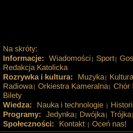
Na skróty:
Informacje:
Wiadomości
Sport
Gos
|
|
Redakcja Katolicka
Rozrywka i kultura:
Muzyka
Kultur
|
Radiowa
Orkiestra Kameralna
Chór 
|
|
Bilety
Wiedza:
Nauka i technologie
Histor
|
Programy:
Jedynka
Dwójka
Trójka
|
|
Społeczności:
Kontakt
Oceń nas!
|