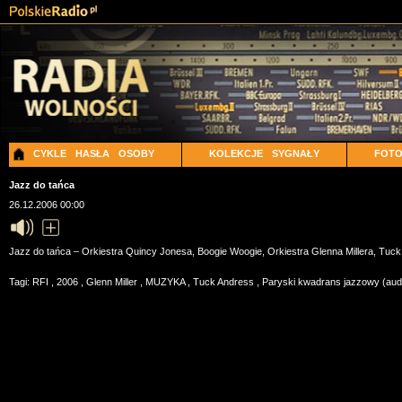
CYKLE
HASŁA
OSOBY
KOLEKCJE
SYGNAŁY
FOT
Jazz do tańca
26.12.2006 00:00
Jazz do tańca – Orkiestra Quincy Jonesa, Boogie Woogie, Orkiestra Glenna Millera, Tuck
Tagi:
RFI
,
2006
,
Glenn Miller
,
MUZYKA
,
Tuck Andress
,
Paryski kwadrans jazzowy (aud