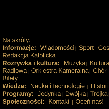
Na skróty:
Informacje:
Wiadomości
Sport
Gos
|
|
Redakcja Katolicka
Rozrywka i kultura:
Muzyka
Kultur
|
Radiowa
Orkiestra Kameralna
Chór 
|
|
Bilety
Wiedza:
Nauka i technologie
Histor
|
Programy:
Jedynka
Dwójka
Trójka
|
|
Społeczności:
Kontakt
Oceń nas!
|