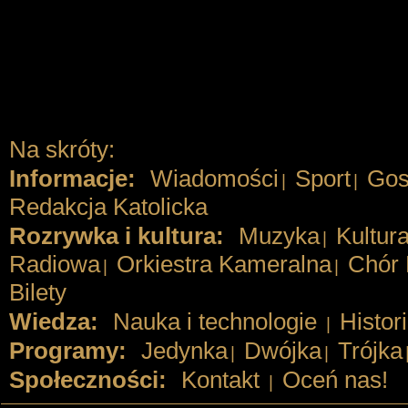
Na skróty:
Informacje:
Wiadomości
Sport
Gos
|
|
Redakcja Katolicka
Rozrywka i kultura:
Muzyka
Kultur
|
Radiowa
Orkiestra Kameralna
Chór 
|
|
Bilety
Wiedza:
Nauka i technologie
Histor
|
Programy:
Jedynka
Dwójka
Trójka
|
|
Społeczności:
Kontakt
Oceń nas!
|