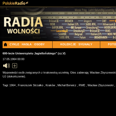
CYKLE
HASŁA
OSOBY
KOLEKCJE
SYGNAŁY
FOT
600-lecie Uniwersytetu Jagiellońskiego" (cz.V)
17.05.1964 00:00
Wypowiedzi osób związanych z krakowską uczelnią. Głos zabierają: Wacław Zbyszewski; dr
UJ (dokończenie).
Tagi:
1964
,
Franciszek Strzałko
,
Kraków
,
Michał Borwicz
,
RWE
,
Wacław Zbyszewski
,