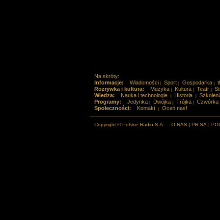
Na skróty:
Informacje:
Wiadomości
Sport
Gospodarka
t
|
|
|
Rozrywka i kultura:
Muzyka
Kultura
Teatr
St
|
|
|
Wiedza:
Nauka i technologie
Historia
Szkoleni
|
|
Programy:
Jedynka
Dwójka
Trójka
Czwórka
|
|
|
Społeczności:
Kontakt
Oceń nas!
|
Copyright © Polskie Radio S.A
O NAS
|
PR SA
|
PO