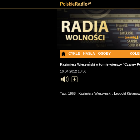
CYKLE
HASŁA
OSOBY
KOLE
Kazimierz Wierzyński o tomie wierszy "Czarny Po
10.04.2012 13:50
Tagi:
1968
,
Kazimierz Wierzyński
,
Leopold Kielano