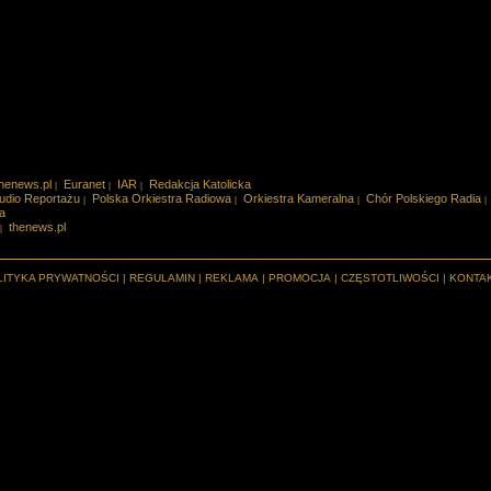
henews.pl
Euranet
IAR
Redakcja Katolicka
|
|
|
udio Reportażu
Polska Orkiestra Radiowa
Orkiestra Kameralna
Chór Polskiego Radia
|
|
|
|
a
thenews.pl
|
LITYKA PRYWATNOŚCI
|
REGULAMIN
|
REKLAMA
|
PROMOCJA
|
CZĘSTOTLIWOŚCI
|
KONTA