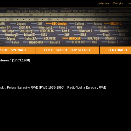
Jedynka
Dwójka
Tr
KCJE
SYGNAŁY
FOTO
WIDEO
TOP SECRET
O RADIACH
lonez" (17.03.1968)
wski
,
Polscy literaci w RWE (RWE 1953-1990)
,
Radio Wolna Europa
,
RWE