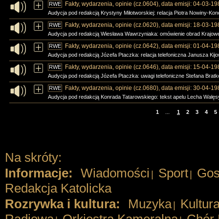
Fakty, wydarzenia, opinie (cz.0604), data emisji: 04-03-19
RWE
Audycja pod redakcją Krystyny Miłotworskiej: relacja Piotra Nowiny-Kon
Fakty, wydarzenia, opinie (cz.0620), data emisji: 18-03-19
RWE
Audycja pod redakcją Wiesława Wawrzyniaka: omówienie obrad Krajowej 
Fakty, wydarzenia, opinie (cz.0642), data emisji: 01-04-19
RWE
Audycja pod redakcją Józefa Ptaczka: relacja telefoniczna Janusza Kijo
Fakty, wydarzenia, opinie (cz.0646), data emisji: 15-04-19
RWE
Audycja pod redakcją Józefa Ptaczka: uwagi telefoniczne Stefana Bratko
Fakty, wydarzenia, opinie (cz.0680), data emisji: 30-04-19
RWE
Audycja pod redakcją Konrada Tatarowskiego: tekst apelu Lecha Wałęs
1
...
1
2
3
4
5
Na skróty:
Informacje:
Wiadomości
Sport
Gos
|
|
Redakcja Katolicka
Rozrywka i kultura:
Muzyka
Kultur
|