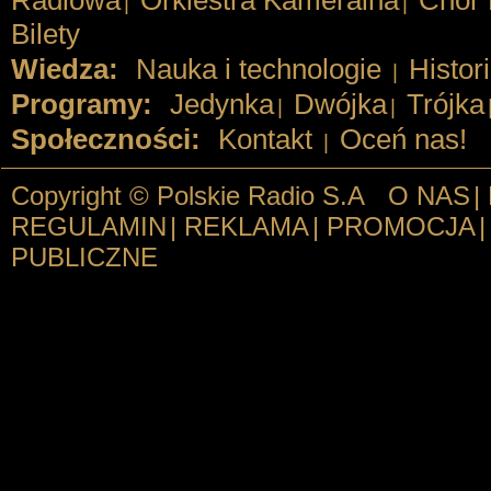
Radiowa
Orkiestra Kameralna
Chór 
|
|
Bilety
Wiedza:
Nauka i technologie
Histor
|
Programy:
Jedynka
Dwójka
Trójka
|
|
Społeczności:
Kontakt
Oceń nas!
|
Copyright © Polskie Radio S.A
O NAS
|
REGULAMIN
|
REKLAMA
|
PROMOCJA
|
PUBLICZNE