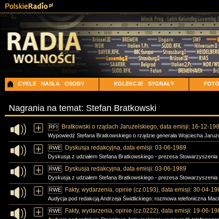
CYKLE
HASŁA
OSOBY
KOLEKCJE
SYGNAŁY
FOT
Nagrania na temat: Stefan Bratkowski
Bratkowski o rządach Jaruzelskiego, data emisji: 16-12-19
RFI
Wypowiedź Stefana Bratkowskiego o rządzie generała Wojciecha Jaruzel
Dyskusja redakcyjna, data emisji: 03-06-1989
RWE
Dyskusja z udziałem Stefana Bratkowskiego - prezesa Stowarzyszenia D
Dyskusja redakcyjna, data emisji: 03-06-1989
RWE
Dyskusja z udziałem Stefana Bratkowskiego - prezesa Stowarzyszenia D
Fakty, wydarzenia, opinie (cz.0193), data emisji: 30-04-19
RWE
Audycja pod redakcją Andrzeja Świdlickiego: rozmowa telefoniczna Ma
Fakty, wydarzenia, opinie (cz.0222), data emisji: 19-06-19
RWE