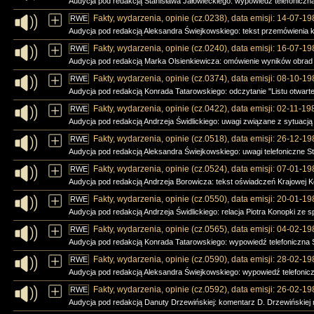
Audycja pod redakcją Stanisława Jałowieckiego: wypowiedź telefoniczna
Fakty, wydarzenia, opinie (cz.0238), data emisji: 14-07-19
RWE
Audycja pod redakcją Aleksandra Świejkowskiego: tekst przemówienia ks.
Fakty, wydarzenia, opinie (cz.0240), data emisji: 16-07-19
RWE
Audycja pod redakcją Marka Olsienkiewicza: omówienie wyników obrad 
Fakty, wydarzenia, opinie (cz.0374), data emisji: 08-10-19
RWE
Audycja pod redakcją Konrada Tatarowskiego: odczytanie "Listu otwarte
Fakty, wydarzenia, opinie (cz.0422), data emisji: 02-11-19
RWE
Audycja pod redakcją Andrzeja Świdlickiego: uwagi związane z sytuac
Fakty, wydarzenia, opinie (cz.0518), data emisji: 26-12-19
RWE
Audycja pod redakcją Aleksandra Świejkowskiego: uwagi telefoniczne St
Fakty, wydarzenia, opinie (cz.0524), data emisji: 07-01-19
RWE
Audycja pod redakcją Andrzeja Borowicza: tekst oświadczeń Krajowej
Fakty, wydarzenia, opinie (cz.0550), data emisji: 20-01-19
RWE
Audycja pod redakcją Andrzeja Świdlickiego: relacja Piotra Konopki ze 
Fakty, wydarzenia, opinie (cz.0565), data emisji: 04-02-19
RWE
Audycja pod redakcją Konrada Tatarowskiego: wypowiedź telefoniczna 
Fakty, wydarzenia, opinie (cz.0590), data emisji: 28-02-19
RWE
Audycja pod redakcją Aleksandra Świejkowskiego: wypowiedź telefonicz
Fakty, wydarzenia, opinie (cz.0592), data emisji: 26-02-19
RWE
Audycja pod redakcją Danuty Drzewińskiej: komentarz D. Drzewińskiej na