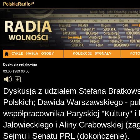
CYKLE
HASŁA
OSOBY
KOLEKCJE
SYGNAŁY
FOT
Dyskusja redakcyjna
03.06.1989 00:00
Dyskusja z udziałem Stefana Bratkows
Polskich; Dawida Warszawskiego - pub
współpracownika Paryskiej "Kultury" i 
Jałowieckiego i Aliny Grabowskiej (za
Sejmu i Senatu PRL (dokończenie).