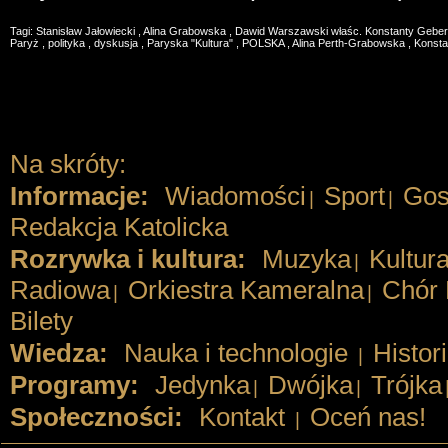
Tagi:
Stanisław Jałowiecki
,
Alina Grabowska
,
Dawid Warszawski właśc. Konstanty Gebe
Paryż
,
polityka
,
dyskusja
,
Paryska "Kultura"
,
POLSKA
,
Alina Perth-Grabowska
,
Konsta
Na skróty:
Informacje:
Wiadomości
Sport
Gos
|
|
Redakcja Katolicka
Rozrywka i kultura:
Muzyka
Kultur
|
Radiowa
Orkiestra Kameralna
Chór 
|
|
Bilety
Wiedza:
Nauka i technologie
Histor
|
Programy:
Jedynka
Dwójka
Trójka
|
|
Społeczności:
Kontakt
Oceń nas!
|