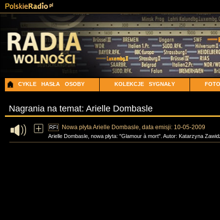
CYKLE
HASŁA
OSOBY
KOLEKCJE
SYGNAŁY
FOT
Nagrania na temat: Arielle Dombasle
Nowa płyta Arielle Dombasle, data emisji: 10-05-2009
RFI
Arielle Dombasle, nowa płyta: "Glamour à mort". Autor: Katarzyna Zawid