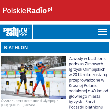
BIATHLON
Zawody w biathlonie
podczas Zimowych
Igrzysk Olimpijskich
w 2014 roku zostaną
przeprowadzone w
Krasnej Polanie,
oddalonej o 40 km od
głównego miasta
© 2012 / Comité International Olympique
igrzysk - Soczi.
(CIO) / JUILLIART, Richard
Początki biathlonu