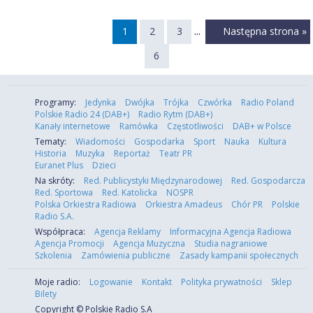
...
1
2
3
Następna strona »
6
Programy:
Jedynka
Dwójka
Trójka
Czwórka
Radio Poland
Polskie Radio 24 (DAB+)
Radio Rytm (DAB+)
Kanały internetowe
Ramówka
Częstotliwości
DAB+ w Polsce
Tematy:
Wiadomości
Gospodarka
Sport
Nauka
Kultura
Historia
Muzyka
Reportaż
Teatr PR
Euranet Plus
Dzieci
Na skróty:
Red. Publicystyki Międzynarodowej
Red. Gospodarcza
Red. Sportowa
Red. Katolicka
NOSPR
Polska Orkiestra Radiowa
Orkiestra Amadeus
Chór PR
Polskie
Radio S.A.
Współpraca:
Agencja Reklamy
Informacyjna Agencja Radiowa
Agencja Promocji
Agencja Muzyczna
Studia nagraniowe
Szkolenia
Zamówienia publiczne
Zasady kampanii społecznych
Moje radio:
Logowanie
Kontakt
Polityka prywatności
Sklep
Bilety
Copyright © Polskie Radio S.A