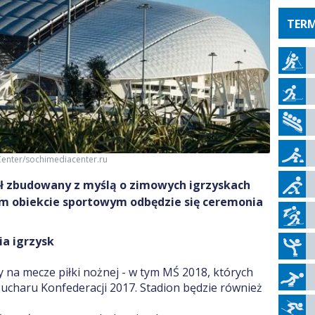
TERM
Center/sochimediacenter.ru
tał zbudowany z myślą o zimowych igrzyskach
tym obiekcie sportowym odbędzie się ceremonia
ia igrzysk
 na mecze piłki nożnej - w tym MŚ 2018, których
Pucharu Konfederacji 2017. Stadion będzie również