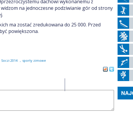
ółprzeźroczystemu dachowi wykonanemu z
 widzom na jednoczesne podziwianie gór od strony
j.
kich ma zostać zredukowana do 25 000. Przed
być powiększona.
Soczi 2014
,
sporty zimowe
0
NAJ