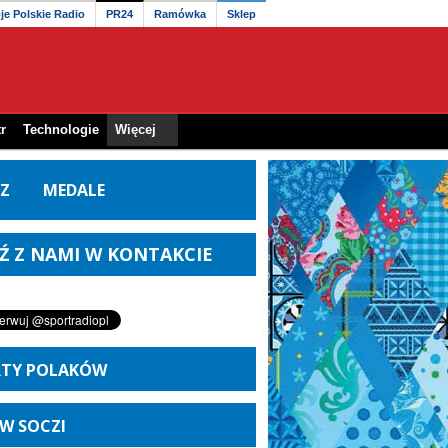
je Polskie Radio
PR24
Ramówka
Sklep
r
Technologie
Więcej
Z
MEDALE
Ź Z NAMI W KONTAKCIE
RTY POLAKÓW
 W SOCZI