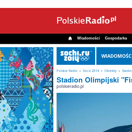
Wiadomości
Gospodarka
WIADOMOŚC
Polskie Radio
»
Soczi 2014
»
Obiekty
»
Stadio
Stadion Olimpijski "Fi
polskieradio.pl