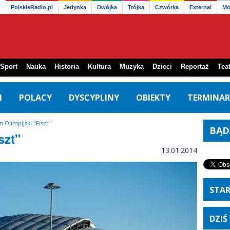
PolskieRadio.pl
Jedynka
Dwójka
Trójka
Czwórka
External
Mo
Sport
Nauka
Historia
Kultura
Muzyka
Dzieci
Reportaż
Teat
I
POLACY
DYSCYPLINY
OBIEKTY
TERMINAR
n Olimpijski "Fiszt"
BĄD
szt"
13.01.2014
STA
DZIŚ