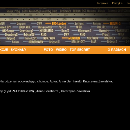
Jedynka
Dwójka
Tr
KCJE
SYGNAŁY
FOTO
WIDEO
TOP SECRET
O RADIACH
 Narodzeniu i opowiadają o choince. Autor: Anna Bernhardt i Katarzyna Zawidzka.
ny (cykl RFI 1960-2009)
,
Anna Bernhardt
,
Katarzyna Zawidzka