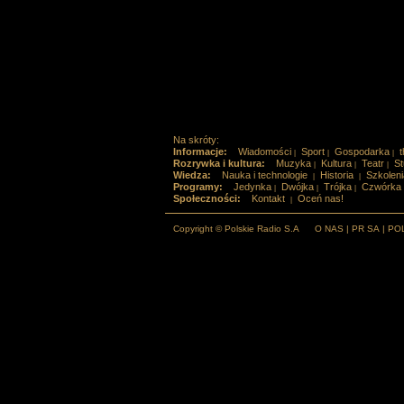
Na skróty:
Informacje:
Wiadomości
Sport
Gospodarka
t
|
|
|
Rozrywka i kultura:
Muzyka
Kultura
Teatr
St
|
|
|
Wiedza:
Nauka i technologie
Historia
Szkoleni
|
|
Programy:
Jedynka
Dwójka
Trójka
Czwórka
|
|
|
Społeczności:
Kontakt
Oceń nas!
|
Copyright © Polskie Radio S.A
O NAS
|
PR SA
|
PO