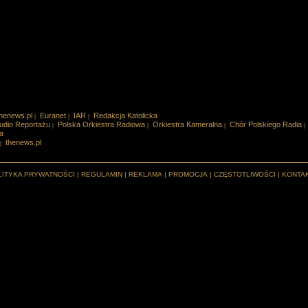
henews.pl
Euranet
IAR
Redakcja Katolicka
|
|
|
udio Reportażu
Polska Orkiestra Radiowa
Orkiestra Kameralna
Chór Polskiego Radia
|
|
|
|
a
thenews.pl
|
LITYKA PRYWATNOŚCI
|
REGULAMIN
|
REKLAMA
|
PROMOCJA
|
CZĘSTOTLIWOŚCI
|
KONTA