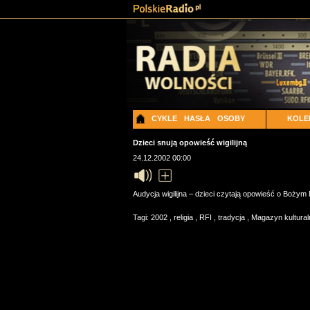
CYKLE
HASŁA
OSOBY
KOLE
Dzieci snują opowieść wigilijną
24.12.2002 00:00
Audycja wigilijna – dzieci czytają opowieść o Bożym
Tagi:
2002
,
religia
,
RFI
,
tradycja
,
Magazyn kultural