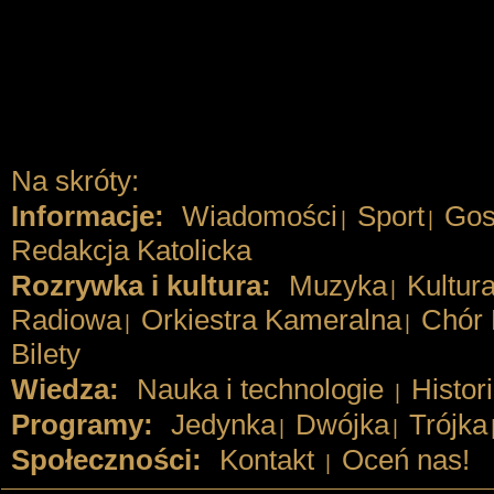
Na skróty:
Informacje:
Wiadomości
Sport
Gos
|
|
Redakcja Katolicka
Rozrywka i kultura:
Muzyka
Kultur
|
Radiowa
Orkiestra Kameralna
Chór 
|
|
Bilety
Wiedza:
Nauka i technologie
Histor
|
Programy:
Jedynka
Dwójka
Trójka
|
|
Społeczności:
Kontakt
Oceń nas!
|