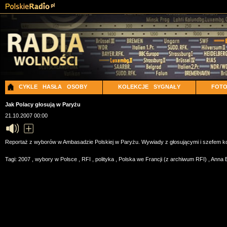
CYKLE
HASŁA
OSOBY
KOLEKCJE
SYGNAŁY
FOT
Jak Polacy głosują w Paryżu
21.10.2007 00:00
Reportaż z wyborów w Ambasadzie Polskiej w Paryżu. Wywiady z głosującymi i szefem kom
Tagi:
2007
,
wybory w Polsce
,
RFI
,
polityka
,
Polska we Francji (z archiwum RFI)
,
Anna 