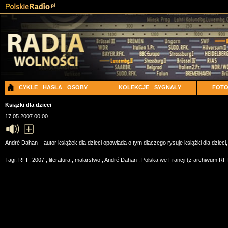
CYKLE
HASŁA
OSOBY
KOLEKCJE
SYGNAŁY
FOT
Książki dla dzieci
17.05.2007 00:00
André Dahan – autor książek dla dzieci opowiada o tym dlaczego rysuje książki dla dzieci,
Tagi:
RFI
,
2007
,
literatura
,
malarstwo
,
André Dahan
,
Polska we Francji (z archiwum RF