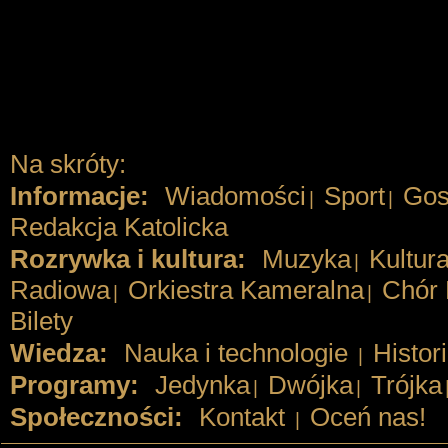
Na skróty:
Informacje:
Wiadomości
Sport
Gos
|
|
Redakcja Katolicka
Rozrywka i kultura:
Muzyka
Kultur
|
Radiowa
Orkiestra Kameralna
Chór 
|
|
Bilety
Wiedza:
Nauka i technologie
Histor
|
Programy:
Jedynka
Dwójka
Trójka
|
|
Społeczności:
Kontakt
Oceń nas!
|