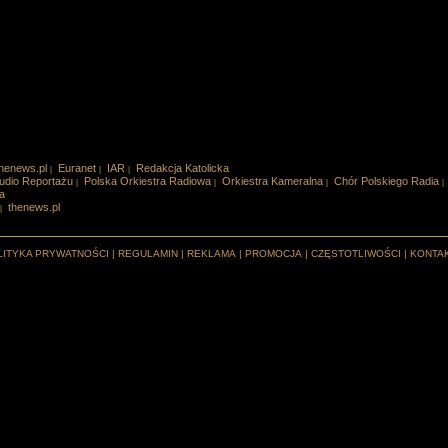
henews.pl
Euranet
IAR
Redakcja Katolicka
|
|
|
udio Reportażu
Polska Orkiestra Radiowa
Orkiestra Kameralna
Chór Polskiego Radia
|
|
|
|
a
thenews.pl
|
LITYKA PRYWATNOŚCI
|
REGULAMIN
|
REKLAMA
|
PROMOCJA
|
CZĘSTOTLIWOŚCI
|
KONTA