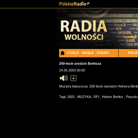
CYKLE
HASŁA
OSOBY
KOLE
200-lecie urodzin Berlioza
24.05.2003 00:00
Muzyka klasyczna: 200-lecie narodzin Hektora Berlio
Tagi:
2003
,
MUZYKA
,
RFI
,
Hektor Berlioz
,
Paryska