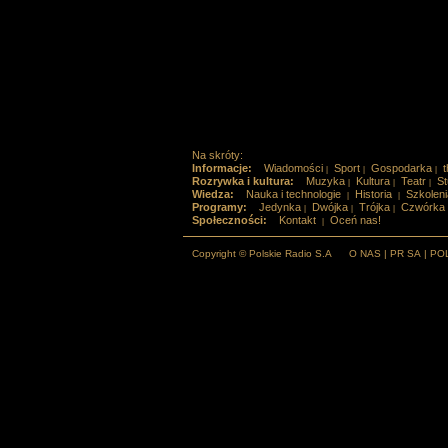
Na skróty:
Informacje:
Wiadomości
Sport
Gospodarka
t
|
|
|
Rozrywka i kultura:
Muzyka
Kultura
Teatr
St
|
|
|
Wiedza:
Nauka i technologie
Historia
Szkoleni
|
|
Programy:
Jedynka
Dwójka
Trójka
Czwórka
|
|
|
Społeczności:
Kontakt
Oceń nas!
|
Copyright © Polskie Radio S.A
O NAS
|
PR SA
|
PO