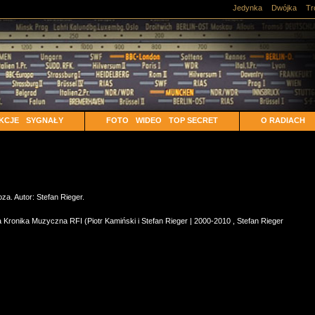
Jedynka
Dwójka
Tr
KCJE
SYGNAŁY
FOTO
WIDEO
TOP SECRET
O RADIACH
za. Autor: Stefan Rieger.
 Kronika Muzyczna RFI (Piotr Kamiński i Stefan Rieger | 2000-2010
,
Stefan Rieger