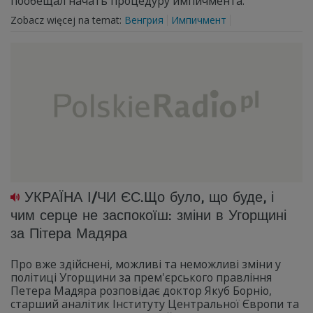
пообещал начать процедуру импичмента.
Zobacz więcej na temat:
Венгрия
Импичмент
УКРАЇНА І/ЧИ ЄС.Що було, що буде, і
чим серце не заспокоїш: зміни в Угорщині
за Пітера Мадяра
Про вже здійснені, можливі та неможливі зміни у
політиці Угорщини за прем'єрського правління
Петера Мадяра розповідає доктор Якуб Борніо,
старший аналітик Інституту Центральної Європи та