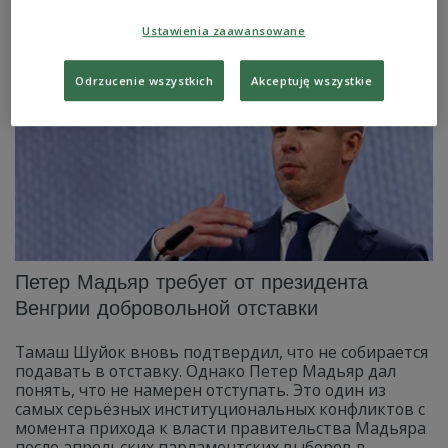
очистити країну від залишків попереднього уряду.
Zobacz więcej na temat:
Угорщина
Ustawienia zaawansowane
Odrzucenie wszystkich
Akceptuję wszystkie
Петер Мадьяр требует от президента
Венгрии добровольной отставки
Тамаш Шуйок вновь подтвердил, что не собирается
подавать в отставку. Однако Петер Мадьяр дал
понять, что не намерен отступать. Это один из
самых серьёзных институциональных конфликтов с
момента прихода к власти правительства Мадьяра
после апрельских парламентских выборов в