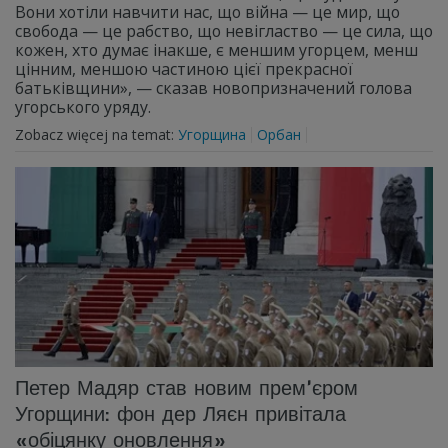
Вони хотіли навчити нас, що війна — це мир, що
свобода — це рабство, що невігластво — це сила, що
кожен, хто думає інакше, є меншим угорцем, менш
цінним, меншою частиною цієї прекрасної
батьківщини», — сказав новопризначений голова
угорського уряду.
Zobacz więcej na temat:
Угорщина
Орбан
Петер Мадяр став новим прем’єром
Угорщини: фон дер Ляєн привітала
«обіцянку оновлення»