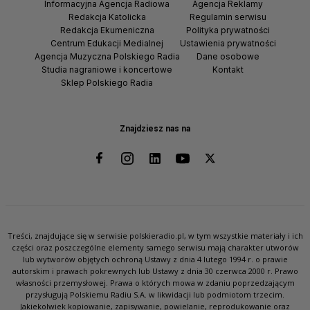
Informacyjna Agencja Radiowa
Agencja Reklamy
Redakcja Katolicka
Regulamin serwisu
Redakcja Ekumeniczna
Polityka prywatności
Centrum Edukacji Medialnej
Ustawienia prywatności
Agencja Muzyczna Polskiego Radia
Dane osobowe
Studia nagraniowe i koncertowe
Kontakt
Sklep Polskiego Radia
Znajdziesz nas na
Treści, znajdujące się w serwisie polskieradio.pl, w tym wszystkie materiały i ich
części oraz poszczególne elementy samego serwisu mają charakter utworów
lub wytworów objętych ochroną Ustawy z dnia 4 lutego 1994 r. o prawie
autorskim i prawach pokrewnych lub Ustawy z dnia 30 czerwca 2000 r. Prawo
własności przemysłowej. Prawa o których mowa w zdaniu poprzedzającym
przysługują Polskiemu Radiu S.A. w likwidacji lub podmiotom trzecim.
Jakiekolwiek kopiowanie, zapisywanie, powielanie, reprodukowanie oraz