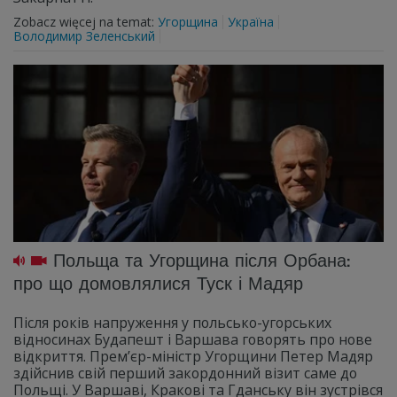
Zobacz więcej na temat:
Угорщина
Україна
Володимир Зеленський
Польща та Угорщина після Орбана:
про що домовлялися Туск і Мадяр
Після років напруження у польсько-угорських
відносинах Будапешт і Варшава говорять про нове
відкриття. Прем’єр-міністр Угорщини Петер Мадяр
здійснив свій перший закордонний візит саме до
Польщі. У Варшаві, Кракові та Гданську він зустрівся