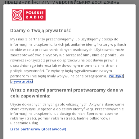
працівник Інституту європейських досліджень
Вроцлавського університету у передачі Сніжани
Чернюк "Україна і/чи ЄС".
Zobacz więcej na temat:
Угорщина
політика
Сніжана Чернюк
Dbamy o Twoją prywatność
My i nasi
5
partnerzy przechowujemy lub uzyskujemy dostęp do
informacji na urządzeniu, takich jak unikalne identyfikatory w plikach
cookie w celu przetwarzania danych osobowych. Użytkownik może
zaakceptować swoje wybory lub zarządzać nimi, klikając poniżej, jak
również skorzystać z prawa do sprzeciwu na podstawie prawnie
uzasadnionego interesu lub w dowolnym momencie na stronie
polityki prywatności. Te wybory będą sygnalizowane naszym
partnerom i nie będą miały wpływu na dane przeglądania.
Polityka
prywatności
Wraz z naszymi partnerami przetwarzamy dane w
celu zapewnienia:
Użycie dokładnych danych geolokalizacyjnych. Aktywne skanowanie
Прем'єр-міністр Угорщини оголосив про
charakterystyki urządzenia do celów identyfikacji. Przechowywanie
початок операції «Очисний вогонь»
informacji na urządzeniu lub dostęp do nich. Spersonalizowane
reklamy i treści, pomiar reklam i treści, badnie odbiorców i
ulepszanie usług.
Прем'єр-міністр Угорщини оголосив про початок
Lista partnerów (dostawców)
широкомасштабної програми змін, які мають