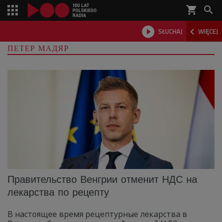
shopping_cart



SŁUCHAJ
WIĘCEJ

ПЕТЕР МАДЯР
Правительство Венгрии отменит НДС на
лекарства по рецепту
В настоящее время рецептурные лекарства в