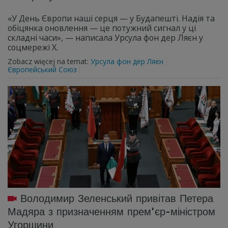
«У День Європи наші серця — у Будапешті. Надія та
обіцянка оновлення — це потужний сигнал у ці
складні часи», — написала Урсула фон дер Ляєн у
соцмережі X.
Zobacz więcej na temat:
Урсула фон дер Ляєн
Європейський Союз
Володимир Зеленський привітав Петера
Мадяра з призначенням прем'єр-міністром
Угорщини