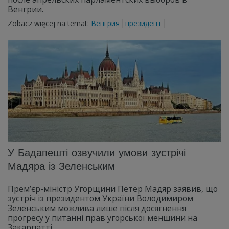
Венгрии.
Zobacz więcej na temat:
Венгрия
президент
У Бадапешті озвучили умови зустрічі
Мадяра із Зеленським
Прем’єр-міністр Угорщини Петер Мадяр заявив, що
зустріч із президентом України Володимиром
Зеленським можлива лише після досягнення
прогресу у питанні прав угорської меншини на
Закарпатті.