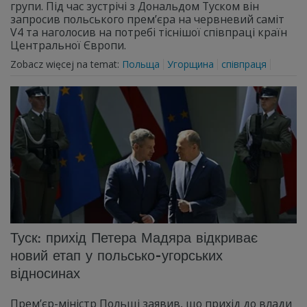
групи. Під час зустрічі з Дональдом Туском він
запросив польського прем’єра на червневий саміт
V4 та наголосив на потребі тіснішої співпраці країн
Центральної Європи.
Zobacz więcej na temat:
Польща
Угорщина
співпраця
Туск: прихід Петера Мадяра відкриває
новий етап у польсько-угорських
відносинах
Прем’єр-міністр Польщі заявив, що прихід до влади