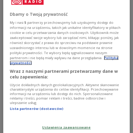
AKTUALNOŚCI
Dbamy o Twoją prywatność
My i nasi
5
partnerzy przechowujemy lub uzyskujemy dostęp do
"K jak Kolorowy Dzień Dziecka”, czyli koncert z cyklu
informacji na urządzeniu, takich jak unikalne identyfikatory w plikach
Alfabet Orkiestry!
cookie w celu przetwarzania danych osobowych. Użytkownik może
zaakceptować swoje wybory lub zarządzać nimi, klikając poniżej, jak
również skorzystać z prawa do sprzeciwu na podstawie prawnie
uzasadnionego interesu lub w dowolnym momencie na stronie
polityki prywatności. Te wybory będą sygnalizowane naszym
partnerom i nie będą miały wpływu na dane przeglądania.
Polityka
prywatności
Wraz z naszymi partnerami przetwarzamy dane w
celu zapewnienia:
Użycie dokładnych danych geolokalizacyjnych. Aktywne skanowanie
charakterystyki urządzenia do celów identyfikacji. Przechowywanie
informacji na urządzeniu lub dostęp do nich. Spersonalizowane
reklamy i treści, pomiar reklam i treści, badnie odbiorców i
ulepszanie usług.
Lista partnerów (dostawców)
Ustawienia zaawansowane