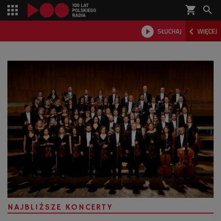
shopping_cart



SŁUCHAJ
WIĘCEJ

NAJBLIŻSZE KONCERTY