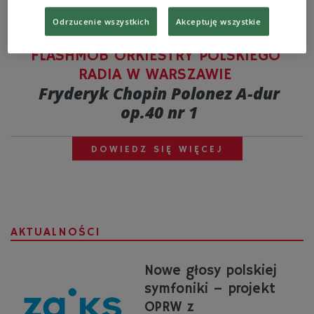
Odrzucenie wszystkich
Akceptuję wszystkie
FLASHMOB ORKIESTRY POLSKIEGO
RADIA W WARSZAWIE
Fryderyk Chopin Polonez A-dur
op.40 nr 1
DOWIEDZ SIĘ WIĘCEJ
AKTUALNOŚCI
Nowe głosy polskiej
symfoniki – projekt
OPRW z