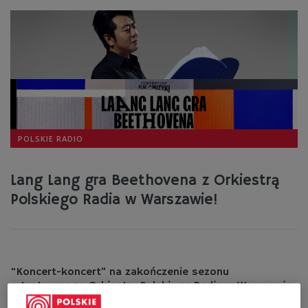
POLSKIE RADIO
Lang Lang gra Beethovena z Orkiestrą
Polskiego Radia w Warszawie!
POLSKIE RADIO
"Koncert-koncert” na zakończenie sezonu
artystycznego Orkiestry Polskiego Radia w Warszawie