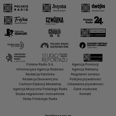
Polskie Radio S.A.
Agencja Promocji
Informacyjna Agencja Radiowa
Agencja Reklamy
Redakcja Katolicka
Regulamin serwisu
Redakcja Ekumeniczna
Polityka prywatności
Centrum Edukacji Medialnej
Ustawienia prywatności
Agencja Muzyczna Polskiego Radia
Dane osobowe
Studia nagraniowe i koncertowe
Kontakt
Sklep Polskiego Radia
Znajdziesz nas na