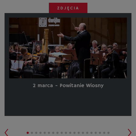
ZDJĘCIA
2 marca - Powitanie Wiosny
•
•
•
•
•
•
•
•
•
•
•
•
•
•
•
•
•
•
•
•