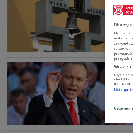
Dbamy o
My i nasi
5
p
unikalne id
zaakceptowa
sprzeciwu 
prywatnośc
przeglądani
Wraz z n
Użycie dokł
identyfikac
treści, pom
Lista par
Ustawieni