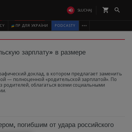
shopping_cart


SŁUCHAJ

ICY
ПР ДЛЯ УКРАЇНИ
PODCASTY
ьскую зарплату» в размере
афический доклад, в котором предлагает заменить
ой — полноценной «родительской зарплатой». По
из родителей, облагаться всеми социальными
ии.
ером, погибшим от удара российского