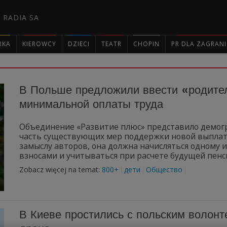
 RADIA SA
RKA
KIEROWCY
DZIECI
TEATR
CHOPIN
PR DLA ZAGRAN

В Польше предложили ввести «родител
минимальной оплаты труда
Объединение «Развитие плюс» представило демогр
часть существующих мер поддержки новой выплат
замыслу авторов, она должна начисляться одному 
взносами и учитываться при расчете будущей пенс
Zobacz więcej na temat:
800+
дети
Общество
В Киеве простились с польским волонт