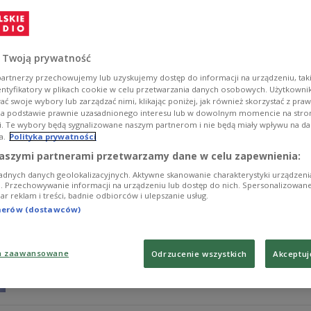
дрона
Марек Русек-Вольски с 2023 года регулярно дост
Украины.
 Twoją prywatność
Zobacz więcej na temat:
Украина
artnerzy przechowujemy lub uzyskujemy dostęp do informacji na urządzeniu, taki
entyfikatory w plikach cookie w celu przetwarzania danych osobowych. Użytkown
ć swoje wybory lub zarządzać nimi, klikając poniżej, jak również skorzystać z pra
na podstawie prawnie uzasadnionego interesu lub w dowolnym momencie na stroni
i. Te wybory będą sygnalizowane naszym partnerom i nie będą miały wpływu na d
a.
Polityka prywatności
Кароль Навроцки: На первом месте — 
aszymi partnerami przetwarzamy dane w celu zapewnienia:
adnych danych geolokalizacyjnych. Aktywne skanowanie charakterystyki urządzen
Президент Польши подвел итоги первого года свое
ji. Przechowywanie informacji na urządzeniu lub dostęp do nich. Spersonalizowane
iar reklam i treści, badnie odbiorców i ulepszanie usług.
Zobacz więcej na temat:
Кароль Навроцки
tnerów (dostawców)
a zaawansowane
Odrzucenie wszystkich
Akceptuj