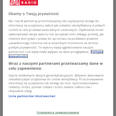
программой SAFE.
Zobacz więcej na temat:
Оборонная промышленность
Вооруженные силы Польши
Dbamy o Twoją prywatność
My i nasi
5
partnerzy przechowujemy lub uzyskujemy dostęp do
informacji na urządzeniu, takich jak unikalne identyfikatory w plikach
cookie w celu przetwarzania danych osobowych. Użytkownik może
zaakceptować swoje wybory lub zarządzać nimi, klikając poniżej, jak
również skorzystać z prawa do sprzeciwu na podstawie prawnie
uzasadnionego interesu lub w dowolnym momencie na stronie
polityki prywatności. Te wybory będą sygnalizowane naszym
partnerom i nie będą miały wpływu na dane przeglądania.
Polityka
prywatności
Wraz z naszymi partnerami przetwarzamy dane w
celu zapewnienia:
Użycie dokładnych danych geolokalizacyjnych. Aktywne skanowanie
Европейская комиссия перечислила
charakterystyki urządzenia do celów identyfikacji. Przechowywanie
Польше 7,2 млрд евро в рамках KPO
informacji na urządzeniu lub dostęp do nich. Spersonalizowane
reklamy i treści, pomiar reklam i treści, badnie odbiorców i
ulepszanie usług.
Перечисленные средства позволят
Lista partnerów (dostawców)
профинансировать инфраструктурные и цифровые
проекты, инвестиции в водно-канализационную
сферу, а также в энергосети.
Ustawienia zaawansowane