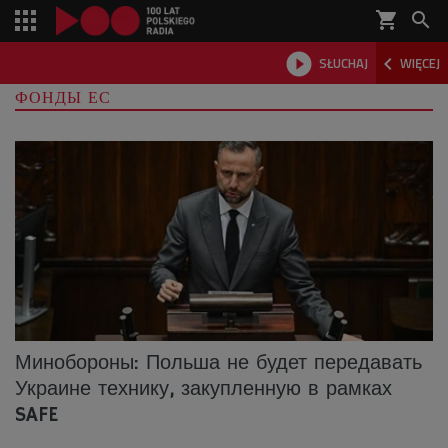
shopping_cart



SŁUCHAJ
WIĘCEJ

ФОНДЫ ЕС
Минобороны: Польша не будет передавать
Украине технику, закупленную в рамках
SAFE