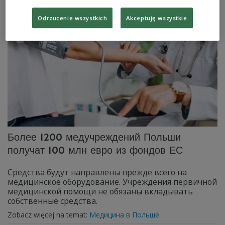
Zobacz więcej na temat:
Фонд восстановления
Инвестиции в Польше
Odrzucenie wszystkich
Akceptuję wszystkie
Более 1200 медучреждений Польши
получат 100 млн евро из фондов ЕС
Средства будут направлены прежде всего на
медицинское оборудование. Учреждения первичной
медицинской помощи не обязаны вкладывать
собственные средства.
Zobacz więcej na temat:
Медицина в Польше