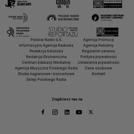
Polskie Radio S.A.
Agencja Promocji
Informacyjna Agencja Radiowa
Agencja Reklamy
Redakcja Katolicka
Regulamin serwisu
Redakcja Ekumeniczna
Polityka prywatności
Centrum Edukacji Medialnej
Ustawienia prywatności
Agencja Muzyczna Polskiego Radia
Dane osobowe
Studia nagraniowe i koncertowe
Kontakt
Sklep Polskiego Radia
Znajdziesz nas na