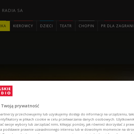
 RADIA SA
RKA
KIEROWCY
DZIECI
TEATR
CHOPIN
PR DLA ZAGRAN

 NOWOŚCI
 Twoją prywatność
artnerzy przechowujemy lub uzyskujemy dostęp do informacji na urządzeniu, taki
entyfikatory w plikach cookie w celu przetwarzania danych osobowych. Użytkown
ć swoje wybory lub zarządzać nimi, klikając poniżej, jak również skorzystać z pra
na podstawie prawnie uzasadnionego interesu lub w dowolnym momencie na stroni