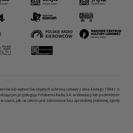
utworów lub wytworów objętych ochroną Ustawy z dnia 4 lutego 1994 r. o
dzającym przysługują Polskiemu Radiu S.A. w likwidacji lub podmiotom
części, jak i w całości jest zabronione bez uprzedniej pisemnej zgody