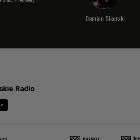
e znać. Premiery i
Damian Sikorski
lskie Radio
re
ocji