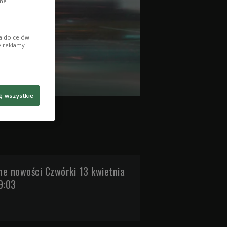
ane
ia do celów
 reklamy i
ę wszystkie
e nowości Czwórki 13 kwietnia
9:03