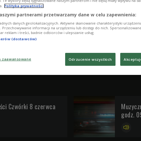
i. Te wybory będą sygnalizowane naszym partnerom i nie będą miały wpływu na d
a.
Polityka prywatności
aszymi partnerami przetwarzamy dane w celu zapewnienia:
adnych danych geolokalizacyjnych. Aktywne skanowanie charakterystyki urządzen
ji. Przechowywanie informacji na urządzeniu lub dostęp do nich. Spersonalizowane
iar reklam i treści, badnie odbiorców i ulepszanie usług.
tnerów (dostawców)
a zaawansowane
Odrzucenie wszystkich
Akceptuj
ci Czwórki 8 czerwca
Muzyczn
godz. 0