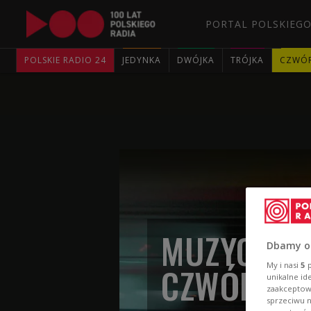
PORTAL POLSKIEGO
POLSKIE RADIO 24
JEDYNKA
DWÓJKA
TRÓJKA
CZWÓ
MUZYCZNE
Dbamy o
CZWÓRKI
My i nasi
5
p
unikalne id
zaakceptowa
sprzeciwu 