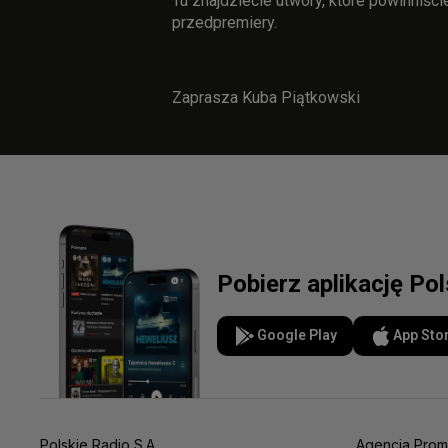
Tu znajdziecie utwory, które powinniści
przedpremiery.
Zaprasza Kuba Piątkowski
Pobierz aplikację Po
Google Play
App Sto
Polskie Radio S.A.
Agencja Prom