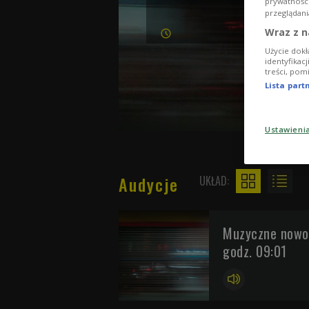
prywatnośc
przeglądani
Wraz z n
Użycie dokł
identyfikac
treści, pom
Lista par
Ustawieni
Audycje
UKŁAD:
Muzyczne nowoś
godz. 09:01