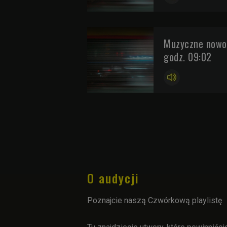
Muzyczne nowoś
godz. 09:02
O audycji
Poznajcie naszą Czwórkową playlistę