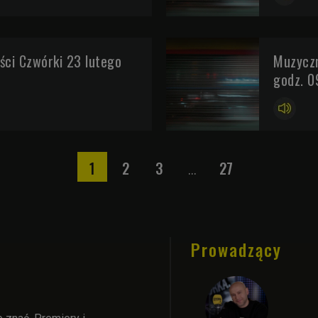
ci Czwórki 23 lutego
Muzyczn
godz. 0
1
2
3
27
...
Prowadzący