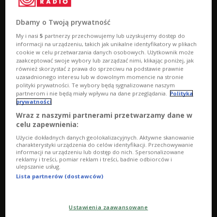
Audycje
Dbamy o Twoją prywatność
My i nasi
5
partnerzy przechowujemy lub uzyskujemy dostęp do
informacji na urządzeniu, takich jak unikalne identyfikatory w plikach
cookie w celu przetwarzania danych osobowych. Użytkownik może
zaakceptować swoje wybory lub zarządzać nimi, klikając poniżej, jak
również skorzystać z prawa do sprzeciwu na podstawie prawnie
uzasadnionego interesu lub w dowolnym momencie na stronie
polityki prywatności. Te wybory będą sygnalizowane naszym
partnerom i nie będą miały wpływu na dane przeglądania.
Polityka
prywatności
Wraz z naszymi partnerami przetwarzamy dane w
celu zapewnienia:
Użycie dokładnych danych geolokalizacyjnych. Aktywne skanowanie
Żonka: Moim zdaniem ubrania mają moc
charakterystyki urządzenia do celów identyfikacji. Przechowywanie
informacji na urządzeniu lub dostęp do nich. Spersonalizowane
reklamy i treści, pomiar reklam i treści, badnie odbiorców i
ulepszanie usług.
Lista partnerów (dostawców)
Ustawienia zaawansowane