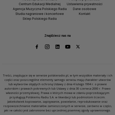
Centrum Edukacji Medialnej
Ustawienia prywatności
Agencja Muzyczna Polskiego Radia
Dane osobowe
Studia nagraniowe i koncertowe
Kontakt
Sklep Polskiego Radia
Znajdziesz nas na
Treści, znajdujące się w serwisie polskieradio.pl, w tym wszystkie materiały i ich
części oraz poszczególne elementy samego serwisu mają charakter utworów
lub wytworów objętych ochroną Ustawy z dnia 4 lutego 1994 r. o prawie
autorskim i prawach pokrewnych lub Ustawy z dnia 30 czerwca 2000 r. Prawo
własności przemysłowej. Prawa o których mowa w zdaniu poprzedzającym
przysługują Polskiemu Radiu S.A. w likwidacji lub podmiotom trzecim.
Jakiekolwiek kopiowanie, zapisywanie, powielanie, reprodukowanie oraz
rozpowszechnianie materiałów zamieszczonych w serwisie, zarówno w części,
jak i w całości jest zabronione bez uprzedniej pisemnej zgody uprawnionego.