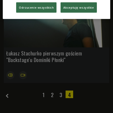
Odrzucenie wszystkich
Akceptuję wszystkie
Łukasz Stachurko pierwszym gościem
"Backstage'u Dominiki Płonki"
1
2
3
4