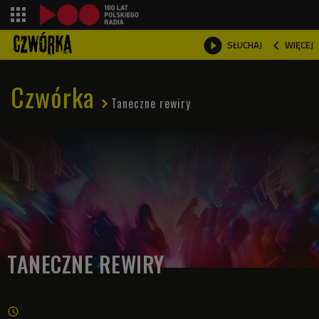
shopping_cart



SŁUCHAJ
WIĘCEJ

Czwórka
Taneczne rewiry
TANECZNE REWIRY