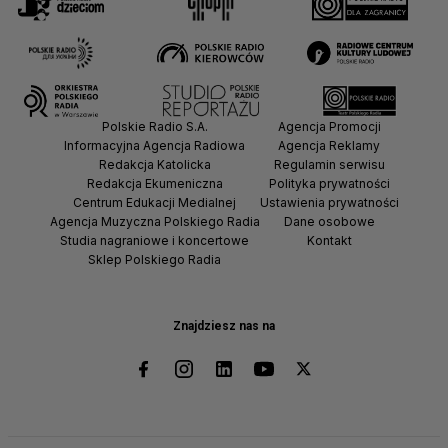
Polskie Radio S.A.
Agencja Promocji
Informacyjna Agencja Radiowa
Agencja Reklamy
Redakcja Katolicka
Regulamin serwisu
Redakcja Ekumeniczna
Polityka prywatności
Centrum Edukacji Medialnej
Ustawienia prywatności
Agencja Muzyczna Polskiego Radia
Dane osobowe
Studia nagraniowe i koncertowe
Kontakt
Sklep Polskiego Radia
Znajdziesz nas na