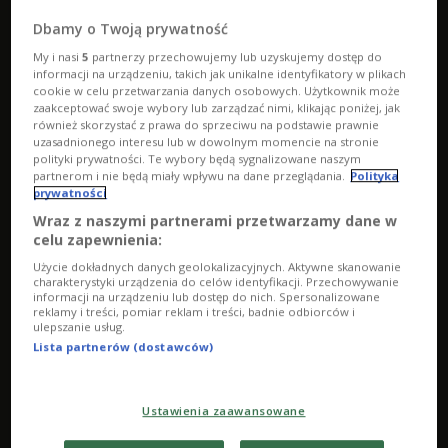
Dbamy o Twoją prywatność
My i nasi
5
partnerzy przechowujemy lub uzyskujemy dostęp do
informacji na urządzeniu, takich jak unikalne identyfikatory w plikach
cookie w celu przetwarzania danych osobowych. Użytkownik może
zaakceptować swoje wybory lub zarządzać nimi, klikając poniżej, jak
również skorzystać z prawa do sprzeciwu na podstawie prawnie
uzasadnionego interesu lub w dowolnym momencie na stronie
polityki prywatności. Te wybory będą sygnalizowane naszym
partnerom i nie będą miały wpływu na dane przeglądania.
Polityka
prywatności
Taneczne rewiry 24 października godz. 20:01
Wraz z naszymi partnerami przetwarzamy dane w
celu zapewnienia:
Użycie dokładnych danych geolokalizacyjnych. Aktywne skanowanie
charakterystyki urządzenia do celów identyfikacji. Przechowywanie
informacji na urządzeniu lub dostęp do nich. Spersonalizowane
reklamy i treści, pomiar reklam i treści, badnie odbiorców i
ulepszanie usług.
Lista partnerów (dostawców)
Ustawienia zaawansowane