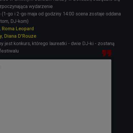
ozpoczynająca wydarzenie
1-go i 2-go maja od godziny 14:00 scena zostaje oddana
etom, DJ-kom)
,
Roma
Leopard
y
,
Diana
D'Rouze
jest konkurs, którego laureatki - dwie DJ-ki - zostaną
festiwalu