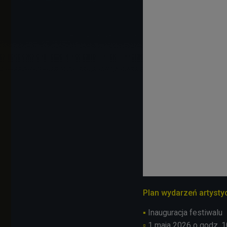
Plan wydarzeń artysty
▪
Inauguracja festiwalu
▫
1 maja 2026 o godz. 1