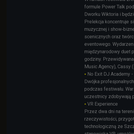
formule Power Talk pod
Dworku Wiktoria i będz
Prelekcja koncentruje s
muzycznej i show‑bizne
scenicznych oraz twórcz
eventowego. Wydarzeni
międzynarodowy duet pa
godziny. Przewidywana 
Music Agency), Cassy 
▪
No Exit DJ Academy - 
Dwójka profesjonalnyc
podczas festiwalu. Wars
uczestnicy zdobywają p
▪
VR Experience
Przez dwa dni na tereni
rzeczywistości, przygo
technologiczną ze Szcz
stanowiska VR, umożliw