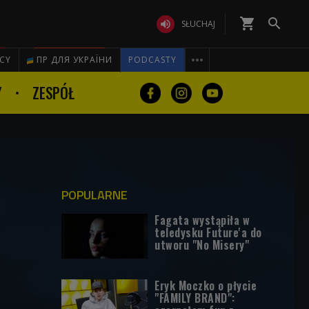
shopping_cart


SŁUCHAJ

ICY
ПР ДЛЯ УКРАЇНИ
PODCASTY
Y
ZESPÓŁ
POPULARNE
Fagata wystąpiła w
teledysku Future'a do
utworu "No Misery"
Eryk Moczko o płycie
"FAMILY BRAND":