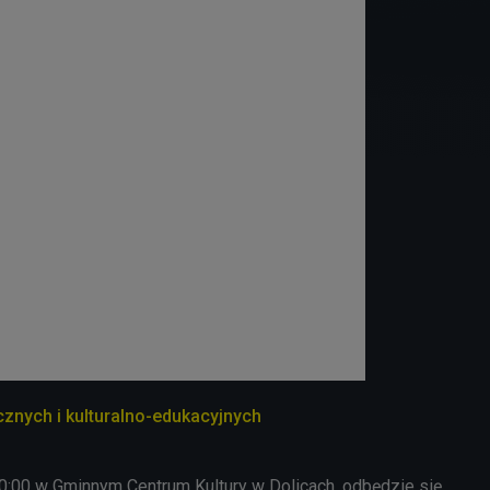
cznych i kulturalno-edukacyjnych
0:00 w Gminnym Centrum Kultury w Dolicach, odbędzie się