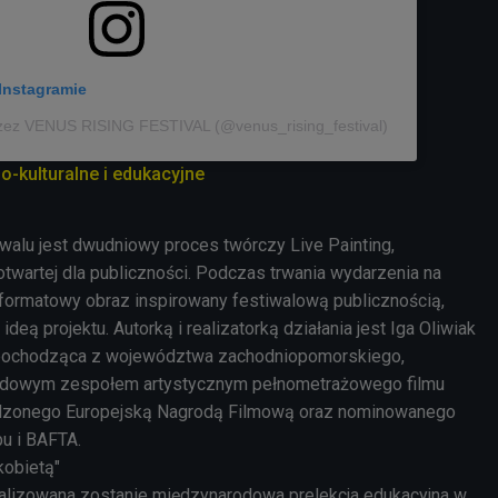
Instagramie
rzez VENUS RISING FESTIVAL (@venus_rising_festival)
o-kulturalne i edukacyjne
iwalu jest dwudniowy proces twórczy Live Painting,
otwartej dla publiczności. Podczas trwania wydarzenia na
formatowy obraz inspirowany festiwalową publicznością,
deą projektu. Autorką i realizatorką działania jest Iga Oliwiak
ka pochodząca z województwa zachodniopomorskiego,
odowym zespołem artystycznym pełnometrażowego filmu
rodzonego Europejską Nagrodą Filmową oraz nominowanego
bu i BAFTA.
kobietą"
alizowana zostanie międzynarodowa prelekcja edukacyjna w