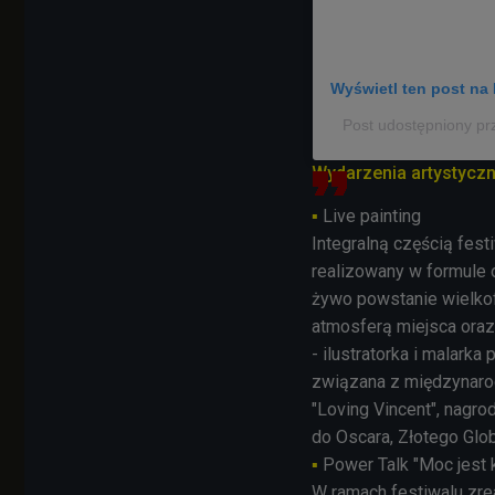
Wyświetl ten post na 
Post udostępniony p
Wydarzenia artystyczn
▪
Live painting
Integralną częścią fest
realizowany w formule 
żywo powstanie wielko
atmosferą miejsca oraz i
- ilustratorka i malar
związana z międzynar
"Loving Vincent", nag
do Oscara, Złotego Glo
▪
Power Talk "Moc jest 
W ramach festiwalu zre