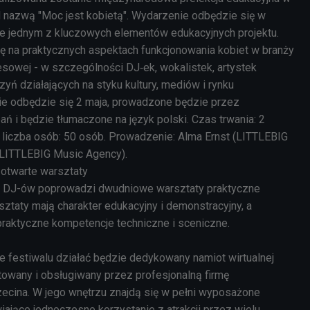
 nazwą "Moc jest kobietą". Wydarzenie odbędzie się w
ie jednym z kluczowych elementów edukacyjnych projektu.
ię na praktycznych aspektach funkcjonowania kobiet w branży
sowej - w szczególności DJ‑ek, wokalistek, artystek
yń działających na styku kultury, mediów i rynku
e odbędzie się 2 maja, prowadzone będzie przez
ń i będzie tłumaczone na język polski. Czas trwania: 2
liczba osób: 50 osób. Prowadzenie: Alma Ernst (LITTLEBIG
(LITTLEBIG Music Agency).
otwarte warsztaty
h DJ-ów poprowadzi dwudniowe warsztaty praktyczne
ztaty mają charakter edukacyjny i demonstracyjny, a
raktyczne kompetencje techniczne i sceniczne.
e festiwalu działać będzie dedykowany namiot wirtualnej
towany i obsługiwany przez profesjonalną firmę
ecina. W jego wnętrzu znajdą się w pełni wyposażone
iające jednoczesne korzystanie z atrakcji przez wielu