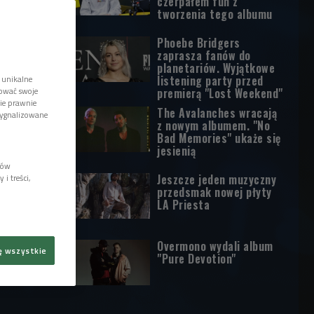
czerpałem fun z
tworzenia tego albumu
Phoebe Bridgers
zaprasza fanów do
planetariów. Wyjątkowe
listening party przed
 unikalne
tować swoje
premierą "Lost Weekend"
wie prawnie
The Avalanches wracają
sygnalizowane
z nowym albumem. "No
Bad Memories" ukaże się
jesienią
lów
Jeszcze jeden muzyczny
i treści,
przedsmak nowej płyty
LA Priesta
Overmono wydali album
ę wszystkie
"Pure Devotion"