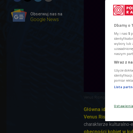
Obserwuj nas na
Google News
Dbamy o 
My i nasi
5
p
identyfikat
wybory lub z
uzasadnione
naszym part
Wraz z na
Użycie dokła
identyfikacj
pomiar rekla
Lista part
Venus Rising Festival
Foto: m
Ustawieni
Główna idea
Venus Rising
to dwudni
charakterze kulturalno
obecności kobiet w ku