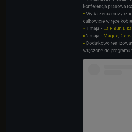
konferencja prasowa r
▪
Wydarzenia muzyczne (
całkowicie w ręce kobi
▫
1 maja -
La
Fleur
,
Lika
▫
2 maja -
Magda
,
Cass
▪
Dodatkowo realizowany 
włączone do programu 