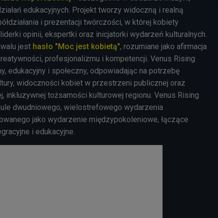
ziałań edukacyjnych. Projekt tworzy widoczną i realną
ółdziałania i prezentacji twórczości, w której kobiety
liderki opinii, ekspertki oraz inicjatorki wydarzeń kulturalnych.
walu jest
hasło "Moc jest kobietą"
, rozumiane jako afirmacja
reatywności, profesjonalizmu i kompetencji. Venus Rising
ny, edukacyjny i społeczny, odpowiadając na potrzebę
ury, widoczności kobiet w przestrzeni publicznej oraz
 inkluzywnej tożsamości kulturowej regionu. Venus Rising
rmule dwudniowego, wielostrefowego wydarzenia
towanego jako wydarzenie międzypokoleniowe, łączące
egracyjne i edukacyjne.