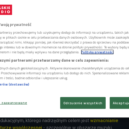
Twoją prywatność
artnerzy przechowujemy lub uzyskujemy dostęp do informacji na urządzeniu, takich jak
ory w plikach cookie w celu przetwarzania danych osobowych. Użytkownik może zaakcep
arządzać nimi, klikając poniżej, jak również skorzystać z prawa do sprzeciwu na podsta
go interesu lub w dowolnym momencie na stronie polityki prywatności. Te wybory będą 
nerom i nie będą miały wpływu na dane przeglądania.
Polityka prywatności
szymi partnerami przetwarzamy dane w celu zapewnienia:
dnych danych geolokalizacyjnych. Aktywne skanowanie charakterystyki urządzenia do ce
i. Przechowywanie informacji na urządzeniu lub dostęp do nich. Spersonalizowane reklamy 
m i treści, badnie odbiorców i ulepszanie usług.
nerów (dostawców)
at. promocyjne
a zaawansowane
Odrzucenie wszystkich
Akceptuj
owy międzynarodowy festiwal muzyczno‑artystyczny, o
‑edukacyjnym, którego nadrzędnym celem jest
wzmacnianie
lturze współczesnej
- szczególnie w obszarze muzyki,