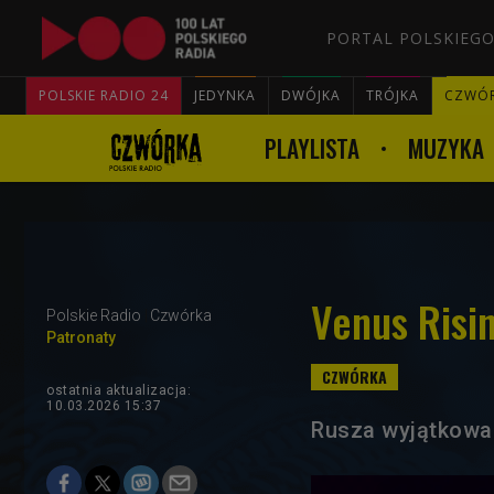
PORTAL POLSKIEGO
POLSKIE RADIO 24
JEDYNKA
DWÓJKA
TRÓJKA
CZWÓ
PLAYLISTA
MUZYKA
Venus Risin
Polskie Radio
Czwórka
Patronaty
ostatnia aktualizacja:
10.03.2026 15:37
Rusza wyjątkowa 