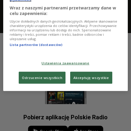
Wraz z naszymi partnerami przetwarzamy dane w
celu zapewnienia:
Użycie dokładnych danych geolokalizacyjnych. Aktywne skanowanie
"Osiemnastka" - jedyne takie urodziny
charakterystyki urządzenia do celów identyfikacji. Przechowywanie
informacji na urządzeniu lub dostęp do nich. Spersonalizowane
reklamy i treści, pomiar reklam i treści, badnie odbiorców i
ulepszanie usług.
Lista partnerów (dostawców)
Ustawienia zaawansowane
Odrzucenie wszystkich
Akceptuję wszystkie
Pobierz aplikację Polskie Radio