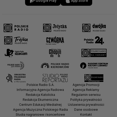
Google Play
App Store
Polskie Radio S.A.
Agencja Promocji
Informacyjna Agencja Radiowa
Agencja Reklamy
Redakcja Katolicka
Regulamin serwisu
Redakcja Ekumeniczna
Polityka prywatności
Centrum Edukacji Medialnej
Ustawienia prywatności
Agencja Muzyczna Polskiego Radia
Dane osobowe
Studia nagraniowe i koncertowe
Kontakt