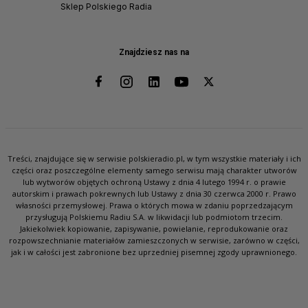
Sklep Polskiego Radia
Znajdziesz nas na
Treści, znajdujące się w serwisie polskieradio.pl, w tym wszystkie materiały i ich
części oraz poszczególne elementy samego serwisu mają charakter utworów
lub wytworów objętych ochroną Ustawy z dnia 4 lutego 1994 r. o prawie
autorskim i prawach pokrewnych lub Ustawy z dnia 30 czerwca 2000 r. Prawo
własności przemysłowej. Prawa o których mowa w zdaniu poprzedzającym
przysługują Polskiemu Radiu S.A. w likwidacji lub podmiotom trzecim.
Jakiekolwiek kopiowanie, zapisywanie, powielanie, reprodukowanie oraz
rozpowszechnianie materiałów zamieszczonych w serwisie, zarówno w części,
jak i w całości jest zabronione bez uprzedniej pisemnej zgody uprawnionego.