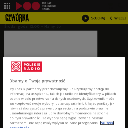
shopping_cart



SŁUCHAJ
WIĘCEJ

Środa, godz. 12.00 - Mamy to
Dbamy o Twoją prywatność
Kto może zdecydować się na oddanie szpiku?
My i nasi
5
partnerzy przechowujemy lub uzyskujemy dostęp do
informacji na urządzeniu, takich jak unikalne identyfikatory w plikach
Środa, godz. 14.00 - Się mówi
cookie w celu przetwarzania danych osobowych. Użytkownik może
zaakceptować swoje wybory lub zarządzać nimi, klikając poniżej, jak
również skorzystać z prawa do sprzeciwu na podstawie prawnie
uzasadnionego interesu lub w dowolnym momencie na stronie
polityki prywatności. Te wybory będą sygnalizowane naszym
partnerom i nie będą miały wpływu na dane przeglądania.
Polityka
prywatności