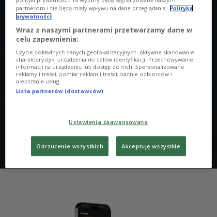
partnerom i nie będą miały wpływu na dane przeglądania.
Polityka
Na fali popularności tańca wypływamy i my! Się
prywatności
tańczy się - ale nie tak, jak w klubie czy na weselu -
Wraz z naszymi partnerami przetwarzamy dane w
my tańczymy do muzyki w wybranym stylu, a przy
celu zapewnienia:
okazji poznajemy osoby ,dla których taniec to
Użycie dokładnych danych geolokalizacyjnych. Aktywne skanowanie
sens życia!
charakterystyki urządzenia do celów identyfikacji. Przechowywanie
informacji na urządzeniu lub dostęp do nich. Spersonalizowane
reklamy i treści, pomiar reklam i treści, badnie odbiorców i
ulepszanie usług.
I niech tak będzie, bo podobno - "tylko dance ma
Lista partnerów (dostawców)
sens". O tańcu, o stylach tanecznych i wielkiej pasji
w każdy wtorek i czwartek po godzinie 21.00 -
zaprasza Michał Piwowarek.
Ustawienia zaawansowane
Odrzucenie wszystkich
Akceptuję wszystkie