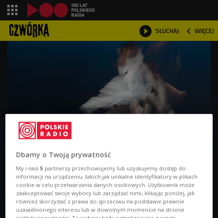
shopping_cart



SŁUCHAJ
WIĘCEJ

Sens dance
Dbamy o Twoją prywatność
My i nasi
5
partnerzy przechowujemy lub uzyskujemy dostęp do
informacji na urządzeniu, takich jak unikalne identyfikatory w plikach
cookie w celu przetwarzania danych osobowych. Użytkownik może
O AUDYCJI
zaakceptować swoje wybory lub zarządzać nimi, klikając poniżej, jak
również skorzystać z prawa do sprzeciwu na podstawie prawnie
W radiowej Czwórce - Się tańczy się!
uzasadnionego interesu lub w dowolnym momencie na stronie
polityki prywatności. Te wybory będą sygnalizowane naszym