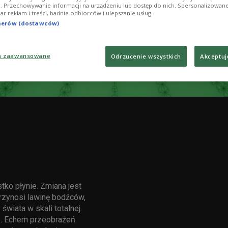
ji. Przechowywanie informacji na urządzeniu lub dostęp do nich. Spersonalizowane
iar reklam i treści, badnie odbiorców i ulepszanie usług.
tnerów (dostawców)
a zaawansowane
Odrzucenie wszystkich
Akceptuj
tko płynie. Zmiana jest
przynosi lawinę bodźców,
wiata w skali totalnej.
z. Echem przeobrażeń