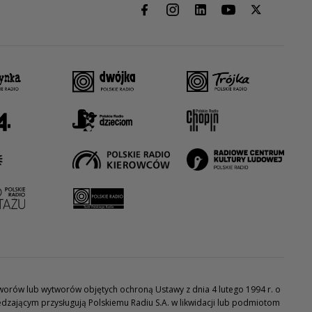
utworów lub wytworów objętych ochroną Ustawy z dnia 4 lutego 1994 r. o
dzającym przysługują Polskiemu Radiu S.A. w likwidacji lub podmiotom