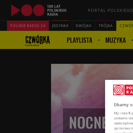
PORTAL POLSKIEGO
POLSKIE RADIO 24
JEDYNKA
DWÓJKA
TRÓJKA
CZWÓ
PLAYLISTA
MUZYKA
Dbamy o
NOCNE CZ
My i nasi
5
p
unikalne id
zaakceptowa
sprzeciwu 