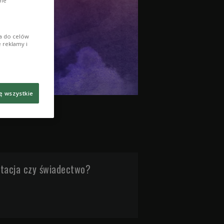
ane
ia do celów
 reklamy i
ę wszystkie
tacja czy świadectwo?