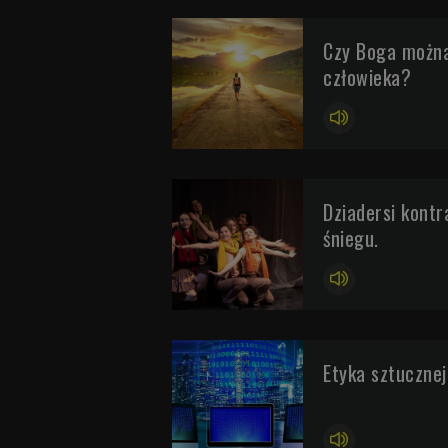
Czy Boga można
człowieka?
Dziadersi kontr
śniegu.
Etyka sztucznej 