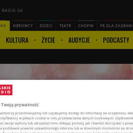
 RADIA SA
RKA
KIEROWCY
DZIECI
TEATR
CHOPIN
PR DLA ZAGRAN
KULTURA
ŻYCIE
AUDYCJE
PODCASTY

 Twoją prywatność
@TY
artnerzy przechowujemy lub uzyskujemy dostęp do informacji na urządzeniu, taki
entyfikatory w plikach cookie w celu przetwarzania danych osobowych. Użytkown
ć swoje wybory lub zarządzać nimi, klikając poniżej, jak również skorzystać z pra
na podstawie prawnie uzasadnionego interesu lub w dowolnym momencie na stroni