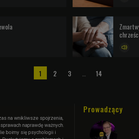
ewola
Zmartwy
chrześci
1
2
3
14
...
Prowadzący
zas na wnikliwsze spojrzenia,
o sprawach naprawdę ważnych.
e boimy się psychologii i