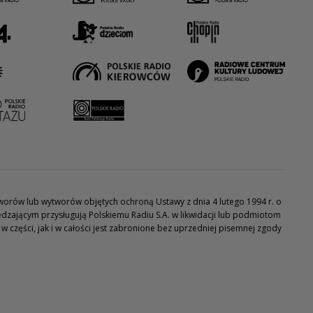
utworów lub wytworów objętych ochroną Ustawy z dnia 4 lutego 1994 r. o
dzającym przysługują Polskiemu Radiu S.A. w likwidacji lub podmiotom
części, jak i w całości jest zabronione bez uprzedniej pisemnej zgody