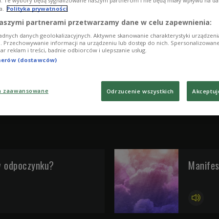
i. Te wybory będą sygnalizowane naszym partnerom i nie będą miały wpływu na d
a.
Polityka prywatności
aszymi partnerami przetwarzamy dane w celu zapewnienia:
adnych danych geolokalizacyjnych. Aktywne skanowanie charakterystyki urządzen
ji. Przechowywanie informacji na urządzeniu lub dostęp do nich. Spersonalizowane
iar reklam i treści, badnie odbiorców i ulepszanie usług.
tnerów (dostawców)
a zaawansowane
Odrzucenie wszystkich
Akceptuj
w odpoczynku?
Manifes