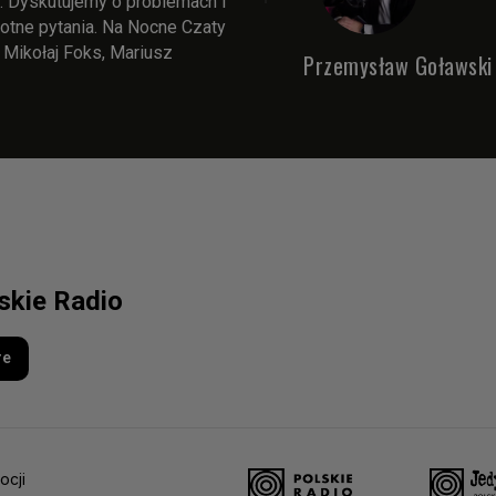
y. Dyskutujemy o problemach i
totne pytania. Na Nocne Czaty
 Mikołaj Foks, Mariusz
Przemysław Goławski
lskie Radio
re
ocji