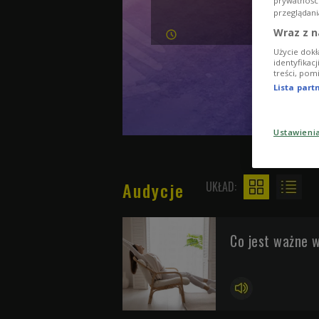
prywatnośc
przeglądani
Wraz z n
Użycie dokł
identyfikac
treści, pom
Lista par
Ustawieni
Audycje
UKŁAD:
Co jest ważne 