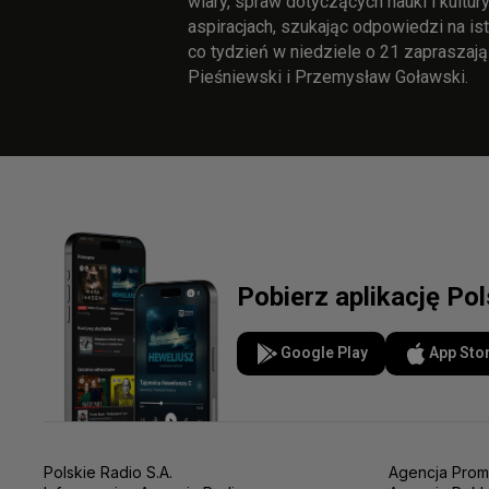
wiary, spraw dotyczących nauki i kultur
aspiracjach, szukając odpowiedzi na is
co tydzień w niedziele o 21 zapraszają
Pieśniewski i Przemysław Goławski.
Pobierz aplikację Po
Google Play
App Sto
Polskie Radio S.A.
Agencja Prom