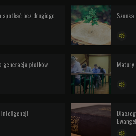
 spotkać bez drugiego
Szansa 
a generacja płatków
Matury 
inteligencji
Dlaczeg
Ewangel