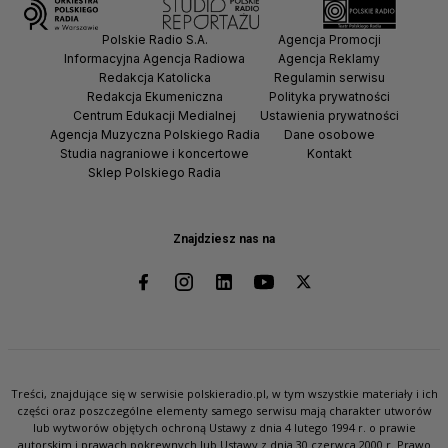
Polskie Radio S.A.
Agencja Promocji
Informacyjna Agencja Radiowa
Agencja Reklamy
Redakcja Katolicka
Regulamin serwisu
Redakcja Ekumeniczna
Polityka prywatności
Centrum Edukacji Medialnej
Ustawienia prywatności
Agencja Muzyczna Polskiego Radia
Dane osobowe
Studia nagraniowe i koncertowe
Kontakt
Sklep Polskiego Radia
Znajdziesz nas na
Treści, znajdujące się w serwisie polskieradio.pl, w tym wszystkie materiały i ich
części oraz poszczególne elementy samego serwisu mają charakter utworów
lub wytworów objętych ochroną Ustawy z dnia 4 lutego 1994 r. o prawie
autorskim i prawach pokrewnych lub Ustawy z dnia 30 czerwca 2000 r. Prawo