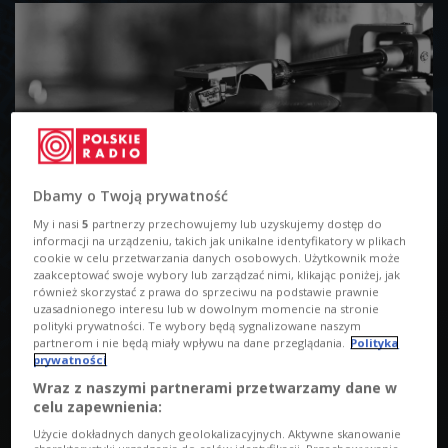
Dbamy o Twoją prywatność
My i nasi
5
partnerzy przechowujemy lub uzyskujemy dostęp do
informacji na urządzeniu, takich jak unikalne identyfikatory w plikach
Pogłos 8 października godz. 23:00
cookie w celu przetwarzania danych osobowych. Użytkownik może
zaakceptować swoje wybory lub zarządzać nimi, klikając poniżej, jak
również skorzystać z prawa do sprzeciwu na podstawie prawnie
uzasadnionego interesu lub w dowolnym momencie na stronie
polityki prywatności. Te wybory będą sygnalizowane naszym
partnerom i nie będą miały wpływu na dane przeglądania.
Polityka
prywatności
Wraz z naszymi partnerami przetwarzamy dane w
celu zapewnienia:
Użycie dokładnych danych geolokalizacyjnych. Aktywne skanowanie