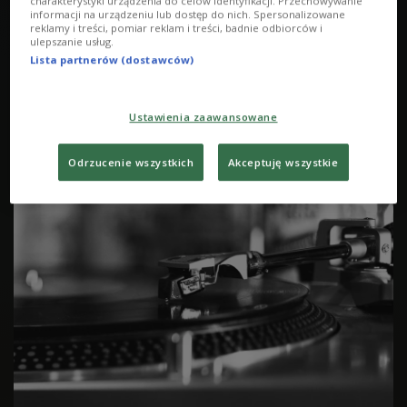
charakterystyki urządzenia do celów identyfikacji. Przechowywanie
informacji na urządzeniu lub dostęp do nich. Spersonalizowane
reklamy i treści, pomiar reklam i treści, badnie odbiorców i
ulepszanie usług.
Lista partnerów (dostawców)
Ustawienia zaawansowane
Pogłos 8 października godz. 22:00
Odrzucenie wszystkich
Akceptuję wszystkie