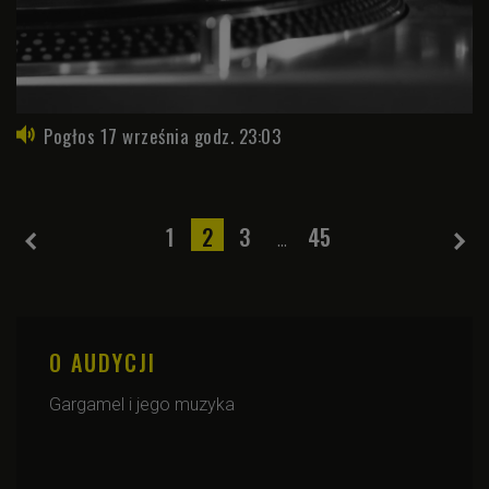
Pogłos 17 września godz. 23:03
1
2
3
45
...
O AUDYCJI
Gargamel i jego muzyka