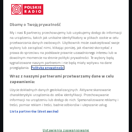
Obserwuj nas na
Google News
Polski narciarz wysokogórski, biegacz
górski i himalaista. Członek Tatrzańskiego
Dbamy o Twoją prywatność
Klubu Narciarskiego Tatra Team Zakopane i
My i nasi
5
partnerzy przechowujemy lub uzyskujemy dostęp do informacji
polskiej kadry narodowej w skialpinizmie,
na urządzeniu, takich jak unikalne identyfikatory w plikach cookie w celu
były uczestnik programu Polski Himalaizm
przetwarzania danych osobowych. Użytkownik może zaakceptować swoje
wybory lub zarządzać nimi, klikając poniżej, jak również skorzystać z
Zimowy, ratownik TOPR.
prawa do sprzeciwu na podstawie prawnie uzasadnionego interesu lub w
dowolnym momencie na stronie polityki prywatności. Te wybory będą
sygnalizowane naszym partnerom i nie będą miały wpływu na dane
przeglądania.
Polityka prywatności
Wraz z naszymi partnerami przetwarzamy dane w celu
zapewnienia:
Użycie dokładnych danych geolokalizacyjnych. Aktywne skanowanie
charakterystyki urządzenia do celów identyfikacji. Przechowywanie
informacji na urządzeniu lub dostęp do nich. Spersonalizowane reklamy i
treści, pomiar reklam i treści, badnie odbiorców i ulepszanie usług.
Lista partnerów (dostawców)
Ustawienia zaawansowane