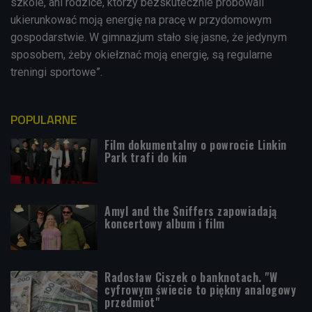
szkole, ani rodzice, którzy bezskutecznie próbowali
ukierunkować moją energię na pracę w przydomowym
gospodarstwie. W gimnazjum stało się jasne, że jedynym
sposobem, żeby okiełznać moją energię, są regularne
treningi sportowe”.
POPULARNE
Film dokumentalny o powrocie Linkin
Park trafi do kin
Amyl and the Sniffers zapowiadają
koncertowy album i film
Radosław Ciszek o banknotach. "W
cyfrowym świecie to piękny analogowy
przedmiot"