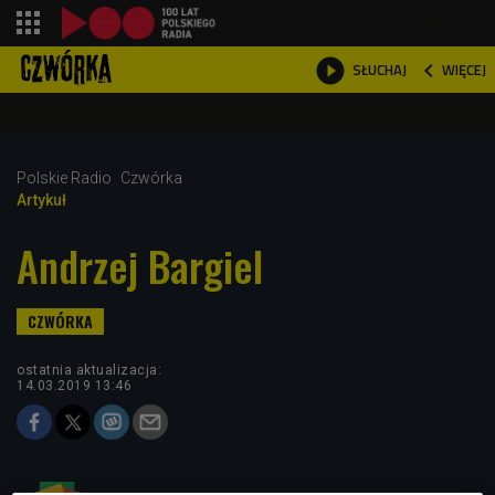
shopping_cart



WIĘCEJ
SŁUCHAJ

Polskie Radio
Czwórka
Artykuł
Andrzej Bargiel
ostatnia aktualizacja:
14.03.2019 13:46