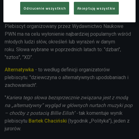
Odrzucenie wszystkich
Akceptuję wszystkie
Billie Eilish
Foto: Valerie MACON / AFP / East News
Plebiscyt organizowany przez Wydawnictwo Naukowe
PWN ma na celu wyłonienie najbardziej popularnych wśród
młodych ludzi słów, określeń lub wyrażeń w danym
roku.
Słowa wybrane w poprzednich latach to: "dzban",
"sztos", "XD".
Alternatywka
- to według definicji organizatorów
plebiscytu: "
dziewczyna o alternatywnych upodobaniach i
zachowaniach".
"
Kariera tego słowa bezsprzecznie związana jest z modą
na „alternatywny” wygląd w głównych nurtach muzyki pop
– choćby z postacią Billie Eilish" -
tak k
omentuje wynik
plebiscytu
Bartek Chaciński
(tygodnik „Polityka”), jeden z
jurorów.