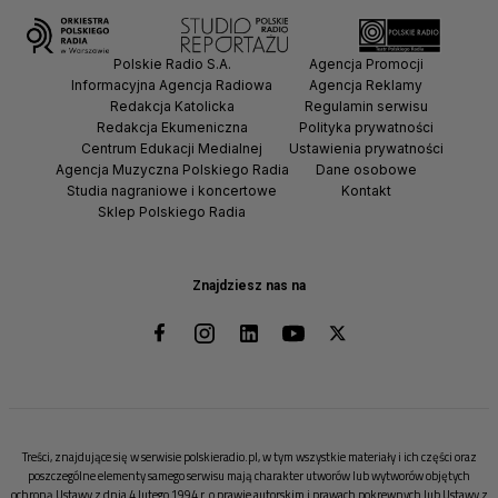
Polskie Radio S.A.
Agencja Promocji
Informacyjna Agencja Radiowa
Agencja Reklamy
Redakcja Katolicka
Regulamin serwisu
Redakcja Ekumeniczna
Polityka prywatności
Centrum Edukacji Medialnej
Ustawienia prywatności
Agencja Muzyczna Polskiego Radia
Dane osobowe
Studia nagraniowe i koncertowe
Kontakt
Sklep Polskiego Radia
Znajdziesz nas na
Treści, znajdujące się w serwisie polskieradio.pl, w tym wszystkie materiały i ich części oraz
poszczególne elementy samego serwisu mają charakter utworów lub wytworów objętych
ochroną Ustawy z dnia 4 lutego 1994 r. o prawie autorskim i prawach pokrewnych lub Ustawy z