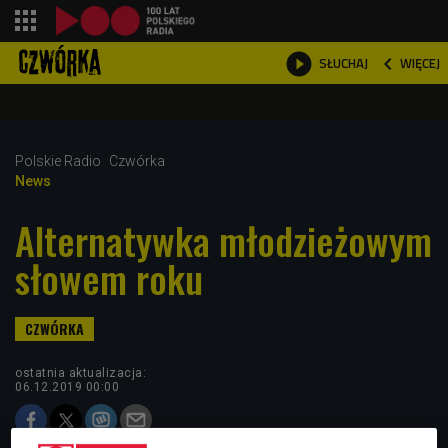
shopping_cart



WIĘCEJ
SŁUCHAJ

Polskie Radio
Czwórka
News
Alternatywka młodzieżowym
słowem roku
ostatnia aktualizacja:
06.12.2019 00:00