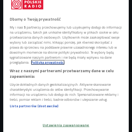
Obserwuj nas na
Google News
Dbamy o Twoją prywatność
Drugie miejsce w plebiscycie na
My i nasi
5
partnerzy przechowujemy lub uzyskujemy dostęp do informacji
na urządzeniu, takich jak unikalne identyfikatory w plikach cookie w celu
Młodzieżowe Słowo Roku 2019 zajął
przetwarzania danych osobowych. Użytkownik może zaakceptować swoje
rzeczownik JESIENIARA, czyli „miłośniczka
wybory lub zarządzać nimi, klikając poniżej, jak również skorzystać z
jesieni”. Trzecie - rzeczownik
prawa do sprzeciwu na podstawie prawnie uzasadnionego interesu lub w
ELUWINA, efekt przekształcenia słów halo i
dowolnym momencie na stronie polityki prywatności. Te wybory będą
sygnalizowane naszym partnerom i nie będą miały wpływu na dane
elo.
przeglądania.
Polityka prywatności
Wraz z naszymi partnerami przetwarzamy dane w celu
zapewnienia:
Użycie dokładnych danych geolokalizacyjnych. Aktywne skanowanie
charakterystyki urządzenia do celów identyfikacji. Przechowywanie
informacji na urządzeniu lub dostęp do nich. Spersonalizowane reklamy i
treści, pomiar reklam i treści, badnie odbiorców i ulepszanie usług.
Lista partnerów (dostawców)
Ustawienia zaawansowane