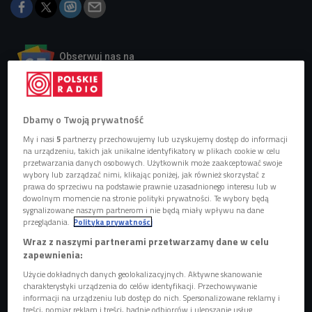
Obserwuj nas na
Google News
Akcja nabiera tempa.
Dbamy o Twoją prywatność
My i nasi
5
partnerzy przechowujemy lub uzyskujemy dostęp do informacji
na urządzeniu, takich jak unikalne identyfikatory w plikach cookie w celu
przetwarzania danych osobowych. Użytkownik może zaakceptować swoje
wybory lub zarządzać nimi, klikając poniżej, jak również skorzystać z
prawa do sprzeciwu na podstawie prawnie uzasadnionego interesu lub w
dowolnym momencie na stronie polityki prywatności. Te wybory będą
sygnalizowane naszym partnerom i nie będą miały wpływu na dane
przeglądania.
Polityka prywatności
Wraz z naszymi partnerami przetwarzamy dane w celu
zapewnienia:
Użycie dokładnych danych geolokalizacyjnych. Aktywne skanowanie
charakterystyki urządzenia do celów identyfikacji. Przechowywanie
informacji na urządzeniu lub dostęp do nich. Spersonalizowane reklamy i
treści, pomiar reklam i treści, badnie odbiorców i ulepszanie usług.