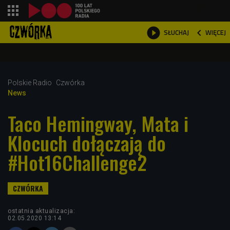
shopping_cart



WIĘCEJ
SŁUCHAJ

Polskie Radio
Czwórka
News
Taco Hemingway, Mata i
Klocuch dołączają do
#Hot16Challenge2
ostatnia aktualizacja:
02.05.2020 13:14