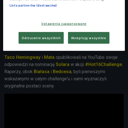
Lista partnerów (dostawców)
Ustawienia zaawansowane
Odrzucenie wszystkich
Akceptuję wszystkie
Taco Hemingway
Foto: Pawel Skraba/REPORTER/East News
Taco Hemingway
i
Mata
opublikowali na YouTube swoje
odpowiedzi na nominację
Solara
w akcji
#Hot16Challenge
.
Raperzy, obok
Białasa
i
Bedoesa
, byli pierwszymi
wskazanymi w całym challenge'u i sami wyznaczyli
oryginalne postaci sceny.