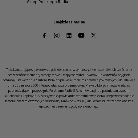
Sklep Polskiego Radia
Znajdziesz nas na
Treści, znajdujące się w serwisie polskieradio.pl, w tym wszystkie materiały i ich części oraz
poszczególne elementy samego serwisu mają charakter utworów lub wytworów objętych
ochroną Ustawy z dnia 4 lutego 1994 r. o prawie autorskim i prawach pokrewnych lub Ustawy z
dnia 30 czerwca 2000 r. Prawo własności przemysłowej. Prawa o których mowa w zdaniu
poprzedzającym przysługują Polskiemu Radiu S.A. w likwidacji lub podmiotom trzecim.
Jakiekolwiek kopiowanie, zapisywanie, powielanie, reprodukowanie oraz rozpowszechnianie
materiałów zamieszczonych w serwisie, zarówno w części, jak i w całości jest zabronione bez
uprzedniej pisemnej zgody uprawnionego.