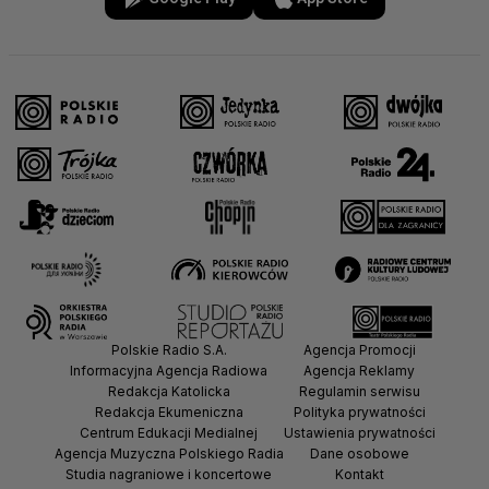
Polskie Radio S.A.
Agencja Promocji
Informacyjna Agencja Radiowa
Agencja Reklamy
Redakcja Katolicka
Regulamin serwisu
Redakcja Ekumeniczna
Polityka prywatności
Centrum Edukacji Medialnej
Ustawienia prywatności
Agencja Muzyczna Polskiego Radia
Dane osobowe
Studia nagraniowe i koncertowe
Kontakt