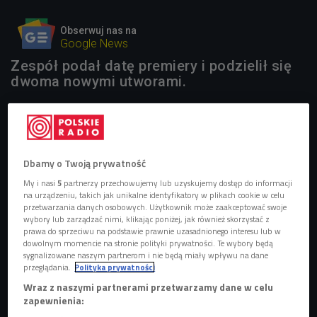
Obserwuj nas na
Google News
Zespół podał datę premiery i podzielił się
dwoma nowymi utworami.
Dbamy o Twoją prywatność
My i nasi
5
partnerzy przechowujemy lub uzyskujemy dostęp do informacji
na urządzeniu, takich jak unikalne identyfikatory w plikach cookie w celu
przetwarzania danych osobowych. Użytkownik może zaakceptować swoje
wybory lub zarządzać nimi, klikając poniżej, jak również skorzystać z
prawa do sprzeciwu na podstawie prawnie uzasadnionego interesu lub w
dowolnym momencie na stronie polityki prywatności. Te wybory będą
sygnalizowane naszym partnerom i nie będą miały wpływu na dane
przeglądania.
Polityka prywatności
Wraz z naszymi partnerami przetwarzamy dane w celu
Caleb Followill, wokalista zespołu Kings of Leon
Foto: Martin Harris/Capital
pictures/Forum
zapewnienia: