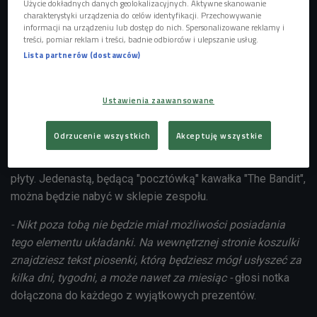
Użycie dokładnych danych geolokalizacyjnych. Aktywne skanowanie
Koniec oczekiwania - nadchodzi nowy album
Kings of
charakterystyki urządzenia do celów identyfikacji. Przechowywanie
Leon
! Płyta zatytułowana
"When You See Yourself"
ukaże
informacji na urządzeniu lub dostęp do nich. Spersonalizowane reklamy i
treści, pomiar reklam i treści, badnie odbiorców i ulepszanie usług.
się już za dwa miesiące,
5 marca
. Czekając na kolejny
Lista partnerów (dostawców)
krążek kapeli z Nashville możemy już zasłuchiwać się w
dwóch pierwszych singlach -
"The Bandit"
i
"100,000
People"
.
Ustawienia zaawansowane
Wraz z publikacją utworów Kings of Leon rozesłali wśród
Odrzucenie wszystkich
Akceptuję wszystkie
swoich największych fanów dziesięć
unikalnych koszulek
,
z których każda reprezentuje inny utwór z nadchodzącej
płyty. Jedenastą, będącą "pocztówką" kawałka "The Bandit",
można będzie nabyć w sklepie zespołu.
- Nikt poza tobą nie będzie miał możliwości posiadania
tego elementu układanki. Na wewnętrznej stronie koszulki
znajdziesz tekst piosenki, którą będziesz mógł usłyszeć za
kilka dni, tygodni, a może nawet za miesiąc -
głosi notka
dołączona do każdego z wyjątkowych prezentów.