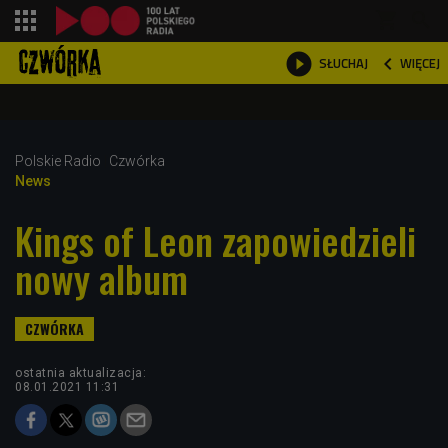
shopping_cart



WIĘCEJ
SŁUCHAJ

Polskie Radio
Czwórka
News
Kings of Leon zapowiedzieli
nowy album
ostatnia aktualizacja:
08.01.2021 11:31