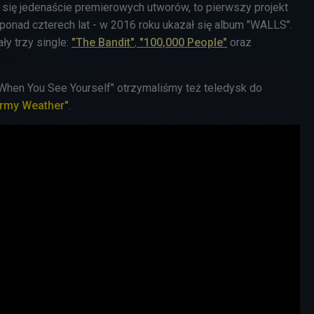
ło się jedenaście premierowych utworów, to pierwszy projekt
ponad czterech lat - w 2016 roku ukazał się album "WALLS".
y trzy single:
"The Bandit"
,
"100,000 People"
oraz
"When You See Yourself" otrzymaliśmy też teledysk do
ormy Weather"
.