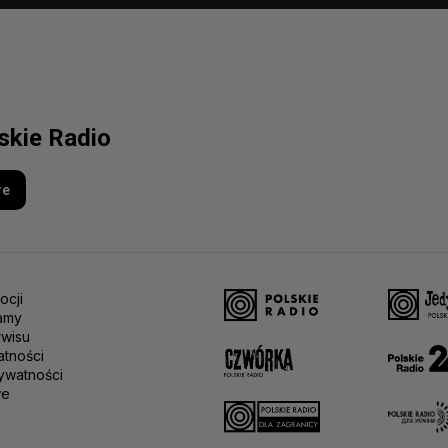
lskie Radio
re
ocji
amy
rwisu
atności
ywatności
we