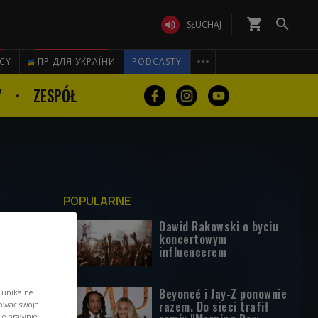
shopping_cart


SŁUCHAJ

ICY
ПР ДЛЯ УКРАЇНИ
PODCASTY
Y
ZESPÓŁ
POPULARNE
Dawid Rakowski o byciu
koncertowym
influencerem
Beyoncé i Jay-Z ponownie
 unikalne
tować swoje
razem. Do sieci trafił
wie prawnie