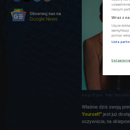
uzasadnione
naszym part
Obserwuj nas na
Wraz z na
Google News
Użycie dokła
identyfikacj
pomiar rekla
Lista part
Ustawieni
Kings of Leon
Foto: Sony Mus
Właśnie dziś swoją pr
Yourself"
jest już dost
oczywiście, na sklepow