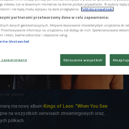
go interesu lub w dowolnym momencie na stronie polityki prywatności. Te wybory będą 
nerom i nie będą miały wpływu na dane przeglądania.
Polityka prywatności
szymi partnerami przetwarzamy dane w celu zapewnienia:
dnych danych geolokalizacyjnych. Aktywne skanowanie charakterystyki urządzenia do ce
i. Przechowywanie informacji na urządzeniu lub dostęp do nich. Spersonalizowane reklamy 
m i treści, badnie odbiorców i ulepszanie usług.
nerów (dostawców)
a zaawansowane
Odrzucenie wszystkich
Akceptuj
ic/mat. prasowe
emierę ma nowy album
Kings of Leon
.
"When You See
ępne na wszystkich serwisach streamingowych oraz,
ych półkach.