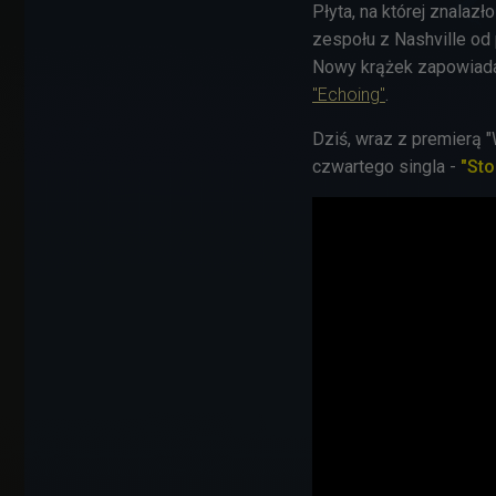
Płyta, na której znalaz
zespołu z Nashville od 
Nowy krążek zapowiadał
"Echoing"
.
Dziś, wraz z premierą 
czwartego singla -
"St