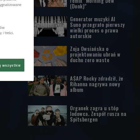
remix "Morning Dew
sygnalizowane
(Donk)"
Generator muzyki AI
Suno przegrało pierwszy
lów
wielki proces o prawa
i treści,
autorskie
Zoja Owsiańska o
projektowaniu ubrań w
duchu zero waste
ę wszystkie
A$AP Rocky zdradził, że
Rihanna nagrywa nowy
album
Organek zagra u stóp
lodowca. Zespół rusza na
Spitsbergen