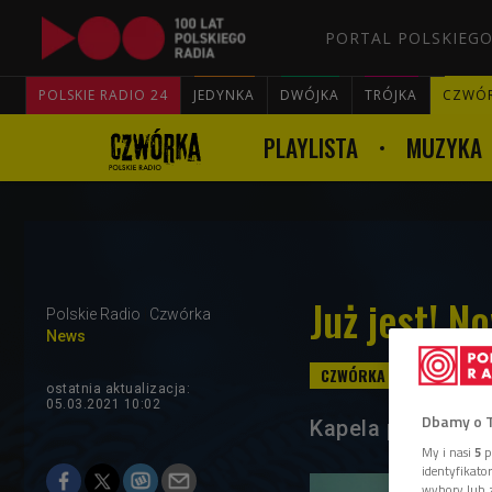
PORTAL POLSKIEGO
POLSKIE RADIO 24
JEDYNKA
DWÓJKA
TRÓJKA
CZWÓ
PLAYLISTA
MUZYKA
Już jest! N
Polskie Radio
Czwórka
News
ostatnia aktualizacja:
05.03.2021 10:02
Dbamy o 
Kapela powraca p
My i nasi
5
p
identyfikat
wybory lub z