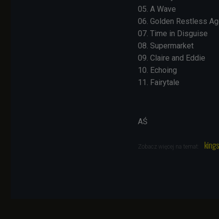
05. A Wave
06. Golden Restless A
07. Time in Disguise
08. Supermarket
09. Claire and Eddie
10. Echoing
11. Fairytale
AŚ
kings
Zobacz więcej na temat: