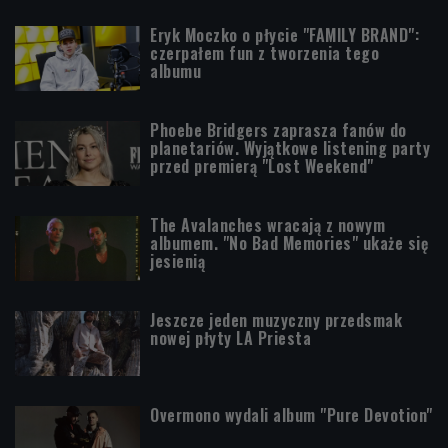
Eryk Moczko o płycie "FAMILY BRAND":
czerpałem fun z tworzenia tego
albumu
Phoebe Bridgers zaprasza fanów do
planetariów. Wyjątkowe listening party
przed premierą "Lost Weekend"
The Avalanches wracają z nowym
albumem. "No Bad Memories" ukaże się
jesienią
Jeszcze jeden muzyczny przedsmak
nowej płyty LA Priesta
Overmono wydali album "Pure Devotion"