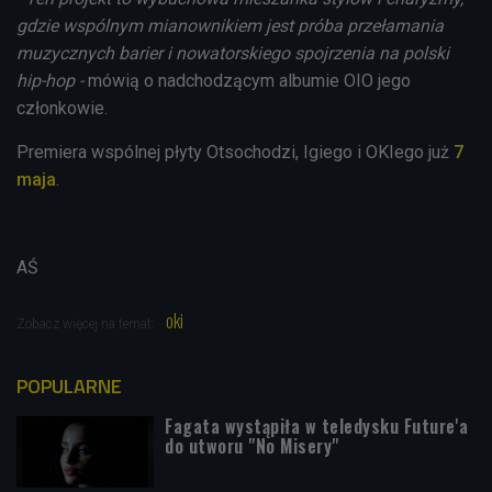
gdzie wspólnym mianownikiem jest próba przełamania
muzycznych barier i nowatorskiego spojrzenia na polski
hip-hop -
mówią o nadchodzącym albumie OIO jego
członkowie.
Premiera wspólnej płyty Otsochodzi, Igiego i OKIego już
7
maja
.
AŚ
oki
Zobacz więcej na temat:
POPULARNE
Fagata wystąpiła w teledysku Future'a
do utworu "No Misery"