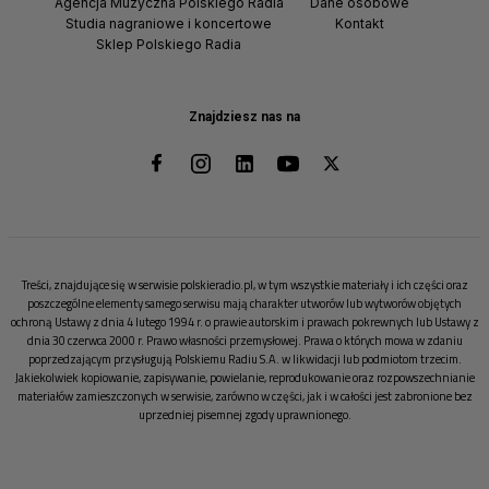
Agencja Muzyczna Polskiego Radia
Dane osobowe
Studia nagraniowe i koncertowe
Kontakt
Sklep Polskiego Radia
Znajdziesz nas na
Treści, znajdujące się w serwisie polskieradio.pl, w tym wszystkie materiały i ich części oraz
poszczególne elementy samego serwisu mają charakter utworów lub wytworów objętych
ochroną Ustawy z dnia 4 lutego 1994 r. o prawie autorskim i prawach pokrewnych lub Ustawy z
dnia 30 czerwca 2000 r. Prawo własności przemysłowej. Prawa o których mowa w zdaniu
poprzedzającym przysługują Polskiemu Radiu S.A. w likwidacji lub podmiotom trzecim.
Jakiekolwiek kopiowanie, zapisywanie, powielanie, reprodukowanie oraz rozpowszechnianie
materiałów zamieszczonych w serwisie, zarówno w części, jak i w całości jest zabronione bez
uprzedniej pisemnej zgody uprawnionego.