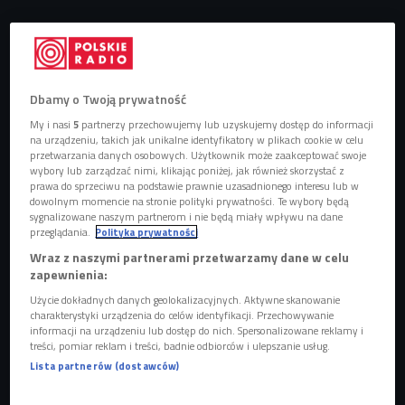
Obserwuj nas na
Google News
Otsochodzi, Young Igi i OKI łączą siły z
Dbamy o Twoją prywatność
Michałem Aniołem i Sem0rem.
My i nasi
5
partnerzy przechowujemy lub uzyskujemy dostęp do informacji
na urządzeniu, takich jak unikalne identyfikatory w plikach cookie w celu
przetwarzania danych osobowych. Użytkownik może zaakceptować swoje
wybory lub zarządzać nimi, klikając poniżej, jak również skorzystać z
prawa do sprzeciwu na podstawie prawnie uzasadnionego interesu lub w
dowolnym momencie na stronie polityki prywatności. Te wybory będą
sygnalizowane naszym partnerom i nie będą miały wpływu na dane
przeglądania.
Polityka prywatności
Wraz z naszymi partnerami przetwarzamy dane w celu
zapewnienia:
Użycie dokładnych danych geolokalizacyjnych. Aktywne skanowanie
charakterystyki urządzenia do celów identyfikacji. Przechowywanie
informacji na urządzeniu lub dostęp do nich. Spersonalizowane reklamy i
treści, pomiar reklam i treści, badnie odbiorców i ulepszanie usług.
Lista partnerów (dostawców)
OIO
Foto: Łukasz Zabłocki/Revolume/mat. prasowe
"Przypadkiem"
to trzeci singiel ze wspólnego projektu