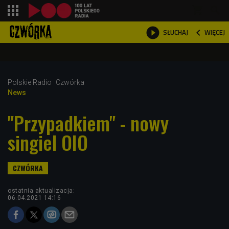
shopping_cart



WIĘCEJ
SŁUCHAJ

Polskie Radio
Czwórka
News
"Przypadkiem" - nowy
singiel OIO
ostatnia aktualizacja:
06.04.2021 14:16