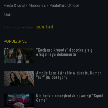
Paula &Karol - Memories / PaulaKarolOfficial
MaH
paula i karol
Zobacz więcej na temat:
POPULARNE
"Kochane kłopoty" doczekają się
oficjalnego dokumentu
Amelie Lens i Angèle w duecie. Numer
"run" już dostępny
Nie będzie amerykańskiej wersji "Squid
Game"