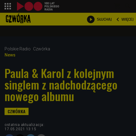
shopping_cart



WIĘCEJ
SŁUCHAJ

Polskie Radio
Czwórka
News
Paula & Karol z kolejnym
singlem z nadchodzącego
nowego albumu
ostatnia aktualizacja:
17.05.2021 13:15