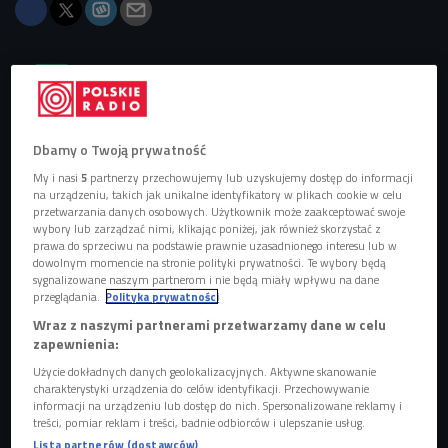
Obserwuj nas na
Google News
Oto utwór "Memories".
Dbamy o Twoją prywatność
My i nasi
5
partnerzy przechowujemy lub uzyskujemy dostęp do informacji
na urządzeniu, takich jak unikalne identyfikatory w plikach cookie w celu
przetwarzania danych osobowych. Użytkownik może zaakceptować swoje
wybory lub zarządzać nimi, klikając poniżej, jak również skorzystać z
prawa do sprzeciwu na podstawie prawnie uzasadnionego interesu lub w
dowolnym momencie na stronie polityki prywatności. Te wybory będą
sygnalizowane naszym partnerom i nie będą miały wpływu na dane
przeglądania.
Polityka prywatności
Wraz z naszymi partnerami przetwarzamy dane w celu
zapewnienia:
Użycie dokładnych danych geolokalizacyjnych. Aktywne skanowanie
charakterystyki urządzenia do celów identyfikacji. Przechowywanie
informacji na urządzeniu lub dostęp do nich. Spersonalizowane reklamy i
Paula i Karol; nagranie programu "Pytanie na śniadanie" w TVP2 (2016 r.)
Foto:
treści, pomiar reklam i treści, badnie odbiorców i ulepszanie usług.
forumgwiazd.com.pl / Forum
Lista partnerów (dostawców)