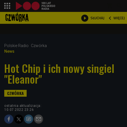
shopping_cart



WIĘCEJ
SŁUCHAJ

Polskie Radio
Czwórka
News
Hot Chip i ich nowy singiel
"Eleanor"
ostatnia aktualizacja:
10.07.2022 23:26