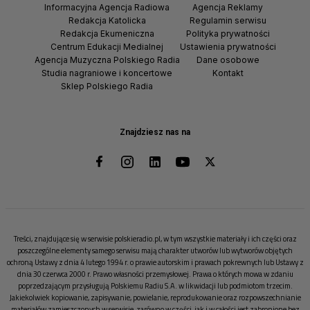
Informacyjna Agencja Radiowa
Agencja Reklamy
Redakcja Katolicka
Regulamin serwisu
Redakcja Ekumeniczna
Polityka prywatności
Centrum Edukacji Medialnej
Ustawienia prywatności
Agencja Muzyczna Polskiego Radia
Dane osobowe
Studia nagraniowe i koncertowe
Kontakt
Sklep Polskiego Radia
Znajdziesz nas na
Treści, znajdujące się w serwisie polskieradio.pl, w tym wszystkie materiały i ich części oraz
poszczególne elementy samego serwisu mają charakter utworów lub wytworów objętych
ochroną Ustawy z dnia 4 lutego 1994 r. o prawie autorskim i prawach pokrewnych lub Ustawy z
dnia 30 czerwca 2000 r. Prawo własności przemysłowej. Prawa o których mowa w zdaniu
poprzedzającym przysługują Polskiemu Radiu S.A. w likwidacji lub podmiotom trzecim.
Jakiekolwiek kopiowanie, zapisywanie, powielanie, reprodukowanie oraz rozpowszechnianie
materiałów zamieszczonych w serwisie, zarówno w części, jak i w całości jest zabronione bez