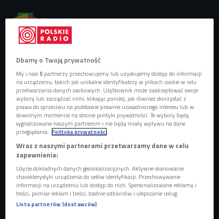
Obserwuj nas na
Google News
Zespół nadchodzi z kolejnym albumem.
Dbamy o Twoją prywatność
My i nasi
5
partnerzy przechowujemy lub uzyskujemy dostęp do informacji
na urządzeniu, takich jak unikalne identyfikatory w plikach cookie w celu
przetwarzania danych osobowych. Użytkownik może zaakceptować swoje
wybory lub zarządzać nimi, klikając poniżej, jak również skorzystać z
prawa do sprzeciwu na podstawie prawnie uzasadnionego interesu lub w
dowolnym momencie na stronie polityki prywatności. Te wybory będą
sygnalizowane naszym partnerom i nie będą miały wpływu na dane
przeglądania.
Polityka prywatności
Wraz z naszymi partnerami przetwarzamy dane w celu
zapewnienia:
Użycie dokładnych danych geolokalizacyjnych. Aktywne skanowanie
charakterystyki urządzenia do celów identyfikacji. Przechowywanie
informacji na urządzeniu lub dostęp do nich. Spersonalizowane reklamy i
Hot Chip podczas koncertu na Sonar Festival
Foto: Christian
treści, pomiar reklam i treści, badnie odbiorców i ulepszanie usług.
Bertrand/Shutterstock
Lista partnerów (dostawców)
Brytyjska synth-popowa grupa
Hot Chip
powraca. Artyści