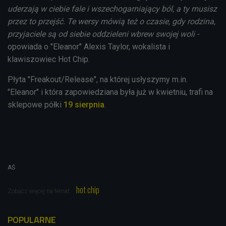
uderzają w ciebie fale i wszechogarniający ból, a ty musisz
przez to przejść. Te wersy mówią też o czasie, gdy rodzina,
przyjaciele są od siebie oddzieleni wbrew swojej woli -
opowiada o "Eleanor" Alexis Taylor, wokalista i
klawiszowiec Hot Chip.
Płyta "Freakout/Release", na której usłyszymy m.in.
"Eleanor" i która zapowiedziana była już w kwietniu, trafi na
sklepowe półki
19 sierpnia
.
AŚ
hot chip
Zobacz więcej na temat:
POPULARNE