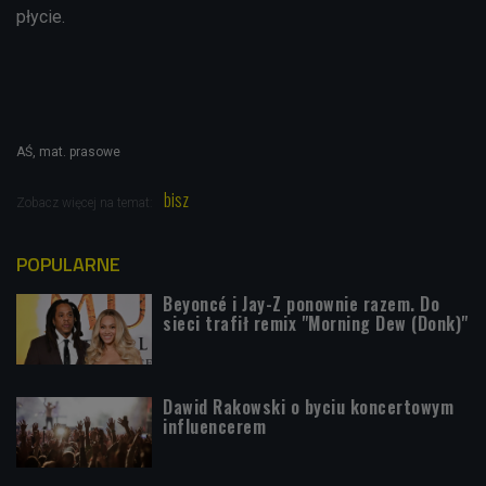
płycie.
AŚ, mat. prasowe
bisz
Zobacz więcej na temat:
POPULARNE
Beyoncé i Jay-Z ponownie razem. Do
sieci trafił remix "Morning Dew (Donk)"
Dawid Rakowski o byciu koncertowym
influencerem