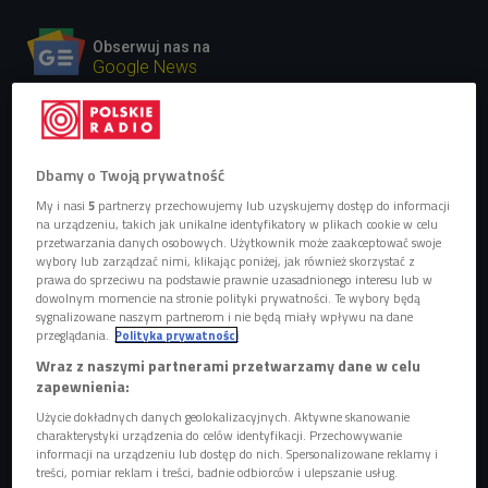
Obserwuj nas na
Google News
Pora na kolejny numer z nadchodzącej
płyty.
Dbamy o Twoją prywatność
My i nasi
5
partnerzy przechowujemy lub uzyskujemy dostęp do informacji
na urządzeniu, takich jak unikalne identyfikatory w plikach cookie w celu
przetwarzania danych osobowych. Użytkownik może zaakceptować swoje
wybory lub zarządzać nimi, klikając poniżej, jak również skorzystać z
prawa do sprzeciwu na podstawie prawnie uzasadnionego interesu lub w
dowolnym momencie na stronie polityki prywatności. Te wybory będą
sygnalizowane naszym partnerom i nie będą miały wpływu na dane
przeglądania.
Polityka prywatności
Wraz z naszymi partnerami przetwarzamy dane w celu
zapewnienia:
Użycie dokładnych danych geolokalizacyjnych. Aktywne skanowanie
charakterystyki urządzenia do celów identyfikacji. Przechowywanie
Bisz
Foto: Jarek Magiera/Pchamy Ten Syf/mat. prasowe
informacji na urządzeniu lub dostęp do nich. Spersonalizowane reklamy i
treści, pomiar reklam i treści, badnie odbiorców i ulepszanie usług.
To już ostatnia prosta przed premierą nowego albumu