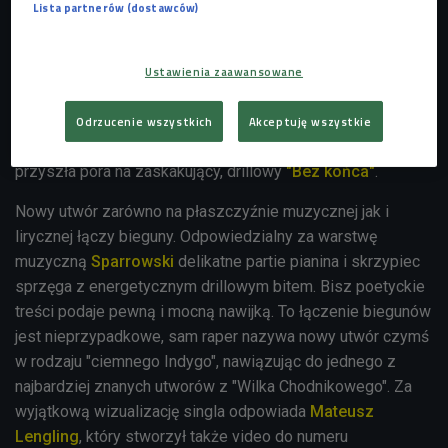
Lista partnerów (dostawców)
Bisza
. Raper postanowił uczcić dziesiąte urodziny swojego
przełomowego krążka
"Wilk chodnikowy"
i jeszcze w
kwietniu zapowiedział płytę mającą być ukłonem dla
Ustawienia zaawansowane
wszystkich fanów "albumu dekady" (jak określił "Wilka
chodnikowego" Popkiller). Dotychczas otrzymaliśmy od
Odrzucenie wszystkich
Akceptuję wszystkie
artysty dwa single:
"Suprematyzm"
i
"Ulisses"
. Teraz
przyszła pora na zaskakujący, drillowy
"Bez końca"
.
Nowy utwór zarówno na płaszczyźnie muzycznej jak i
lirycznej łączy bieguny. Odpowiedzialny za warstwę
muzyczną
Sparrowski
delikatne partie pianina i skrzypiec
sprzęga z energetycznym drillowym bitem. Bisz poetyckie
treści podaje pewną i mocną nawijką. To łączenie biegunów
jest nieprzypadkowe, sam raper nazywa nowy utwór czymś
w rodzaju "ciemnego Indygo", nawiązując do jednego z
najbardziej znanych utworów z "Wilka Chodnikowego". Za
wyjątkową wizualizację singla odpowiada
Mateusz
Lengling
, który stworzył także video do numeru