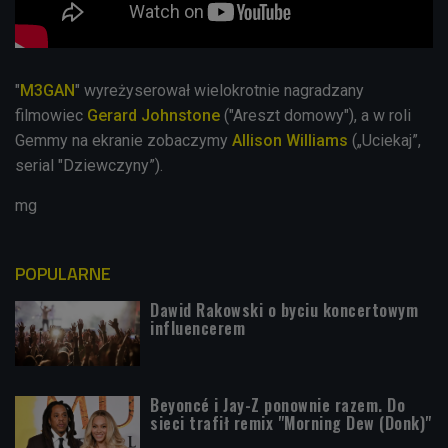
"
M3GAN
" wyreżyserował wielokrotnie nagradzany
filmowiec
Gerard Johnstone
("Areszt domowy"), a w roli
Gemmy na ekranie zobaczymy
Allison Williams
(„Uciekaj”,
serial "Dziewczyny”).
mg
POPULARNE
Dawid Rakowski o byciu koncertowym
influencerem
Beyoncé i Jay-Z ponownie razem. Do
sieci trafił remix "Morning Dew (Donk)"