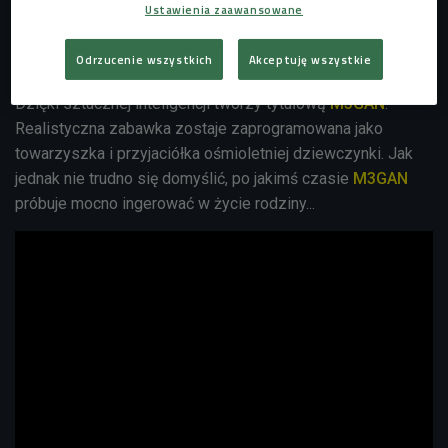
Ustawienia zaawansowane
kadr z filmu M3GAN
Foto: mat prasowe
Odrzucenie wszystkich
Akceptuję wszystkie
Gemma jest programistką w firmie produkującej zabawki.
Dzięki sztucznej inteligencji tworzy tytułową
M3GAN
.
Realistyczna zabawka zostaje zaprogramowana jako
towarzyszka i przyjaciółka ośmioletniej dziewczynki. Jak
jednak nie trudno się domyślić, po jakimś czasie
M3GAN
próbuje mocno ingerować w życie rodziny...