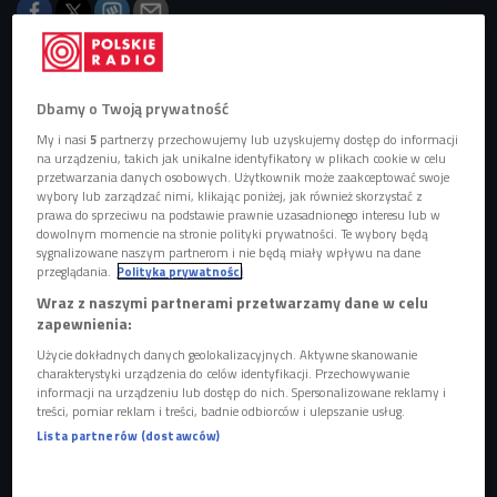
Obserwuj nas na
Dbamy o Twoją prywatność
Google News
My i nasi
5
partnerzy przechowujemy lub uzyskujemy dostęp do informacji
Premiera „M3GAN” już 13 stycznia. W
na urządzeniu, takich jak unikalne identyfikatory w plikach cookie w celu
Stanach Zjednoczonych film bije rekordy
przetwarzania danych osobowych. Użytkownik może zaakceptować swoje
popularności, nazywany jest "horrorem
wybory lub zarządzać nimi, klikając poniżej, jak również skorzystać z
pokolenia TikTok".
prawa do sprzeciwu na podstawie prawnie uzasadnionego interesu lub w
dowolnym momencie na stronie polityki prywatności. Te wybory będą
sygnalizowane naszym partnerom i nie będą miały wpływu na dane
przeglądania.
Polityka prywatności
Wraz z naszymi partnerami przetwarzamy dane w celu
zapewnienia:
Użycie dokładnych danych geolokalizacyjnych. Aktywne skanowanie
charakterystyki urządzenia do celów identyfikacji. Przechowywanie
informacji na urządzeniu lub dostęp do nich. Spersonalizowane reklamy i
treści, pomiar reklam i treści, badnie odbiorców i ulepszanie usług.
Lista partnerów (dostawców)