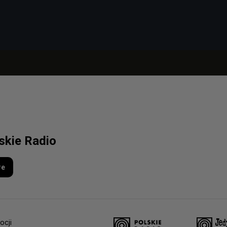
lskie Radio
re
ocji