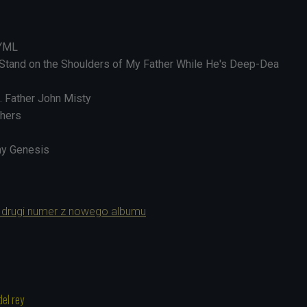
SYML
 Stand on the Shoulders of My Father While He's Deep-Dea
t. Father John Misty
chers
my Genesis
e drugi numer z nowego albumu
del rey