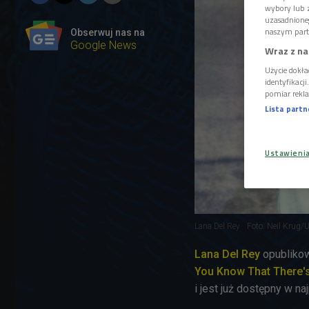
wybory lub z
uzasadnione
naszym part
Obserwuj nas na
Google News
Wraz z na
Użycie dokła
identyfikacj
pomiar rekla
Lista part
Ustawieni
Lana Del Rey
Foto: Neil Krug/
Lana Del Rey
opublikow
You Know That There's
i jest już dostępny w n