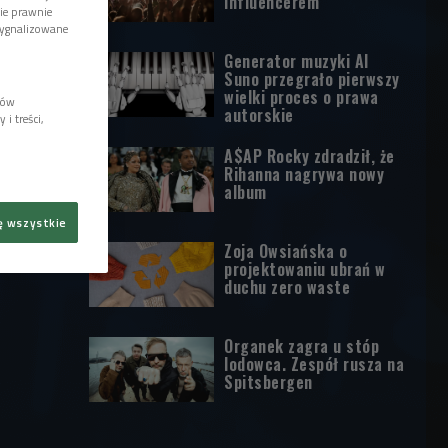
influencerem
wie prawnie
sygnalizowane
Generator muzyki AI
Suno przegrało pierwszy
wielki proces o prawa
lów
autorskie
i treści,
A$AP Rocky zdradził, że
Rihanna nagrywa nowy
album
ę wszystkie
Zoja Owsiańska o
projektowaniu ubrań w
duchu zero waste
Organek zagra u stóp
lodowca. Zespół rusza na
Spitsbergen