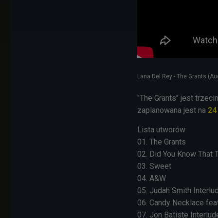
Lana Del Rey - The Grants (Au
"The Grants" jest trzec
zaplanowana jest na
24
Lista utworów:
01. The Grants
02. Did You Know That 
03. Sweet
04. A&W
05. Judah Smith Interlu
06. Candy Necklace feat
07. Jon Batiste Interlud