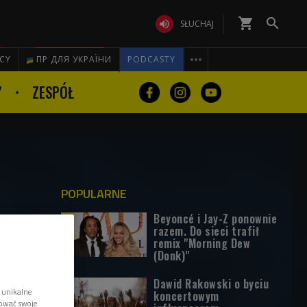
shopping_cart


SŁUCHAJ

ICY
ПР ДЛЯ УКРАЇНИ
PODCASTY
Y
ZESPÓŁ
POPULARNE
Beyoncé i Jay-Z ponownie
razem. Do sieci trafił
remix "Morning Dew
(Donk)"
Dawid Rakowski o byciu
 unikalne
koncertowym
tować swoje