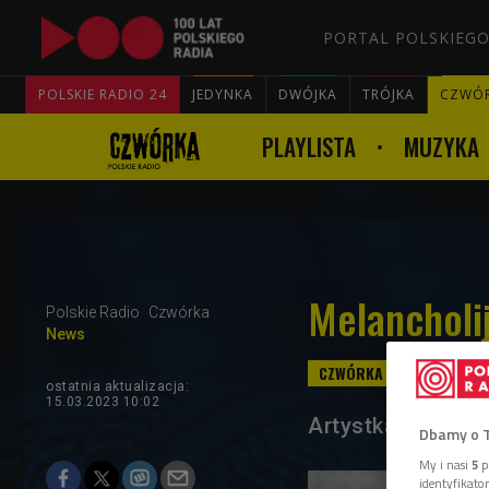
PORTAL POLSKIEGO
POLSKIE RADIO 24
JEDYNKA
DWÓJKA
TRÓJKA
CZWÓ
PLAYLISTA
MUZYKA
Melancholi
Polskie Radio
Czwórka
News
ostatnia aktualizacja:
15.03.2023 10:02
Artystka dzieli 
Dbamy o 
My i nasi
5
p
identyfikat