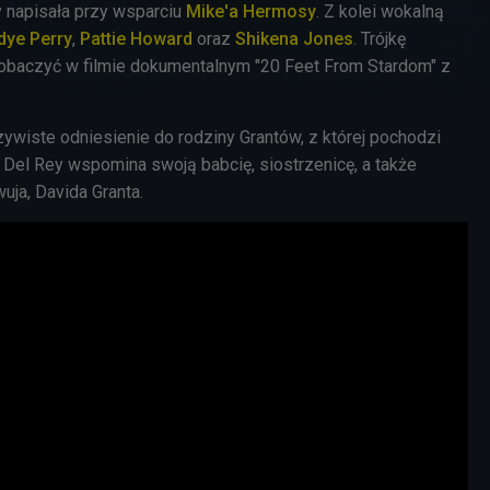
 napisała przy wsparciu
Mike'a Hermosy
. Z kolei wokalną
dye Perry
,
Pattie Howard
oraz
Shikena Jones
. Trójkę
obaczyć w filmie dokumentalnym "20 Feet From Stardom" z
czywiste odniesienie do rodziny Grantów, z której pochodzi
 Del Rey wspomina swoją babcię, siostrzenicę, a także
uja, Davida Granta.