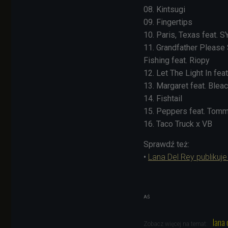
08. Kintsugi
09. Fingertips
10. Paris, Texas feat. 
11. Grandfather Please
Fishing feat. Riopy
12. Let The Light In fea
13. Margaret feat. Blea
14. Fishtail
15. Peppers feat. Tom
16. Taco Truck x VB
Sprawdź też:
•
Lana Del Rey publikuj
AŚ
lana 
Zobacz więcej na temat: