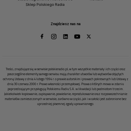
Sklep Polskiego Radia
Znajdziesz nas na
Treści, znajdujące się w serwisie polskieradio.pl, w tym wszystkie materiały i ich części oraz
poszczególne elementy samego serwisu mają charakter utworów lub wytworów objętych
ochroną Ustawy z dnia 4 lutego 1994 r. o prawie autorskim i prawach pokrewnych lub Ustawy z
dnia 30 czerwca 2000 r. Prawo własności przemysłowej. Prawa o których mowa w zdaniu
poprzedzającym przysługują Polskiemu Radiu S.A. w likwidacji lub podmiotom trzecim.
Jakiekolwiek kopiowanie, zapisywanie, powielanie, reprodukowanie oraz rozpowszechnianie
materiałów zamieszczonych w serwisie, zarówno w części, jak i w całości jest zabronione bez
uprzedniej pisemnej zgody uprawnionego.