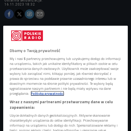
ostatnia aktualizacja:
16.11.2023 18:32
Obserwuj nas na
Google News
Muzyka "Króla" powróci w przyszłym roku.
Dbamy o Twoją prywatność
My i nasi
5
partnerzy przechowujemy lub uzyskujemy dostęp do informacji
na urządzeniu, takich jak unikalne identyfikatory w plikach cookie w celu
przetwarzania danych osobowych. Użytkownik może zaakceptować swoje
wybory lub zarządzać nimi, klikając poniżej, jak również skorzystać z
prawa do sprzeciwu na podstawie prawnie uzasadnionego interesu lub w
dowolnym momencie na stronie polityki prywatności. Te wybory będą
sygnalizowane naszym partnerom i nie będą miały wpływu na dane
przeglądania.
Polityka prywatności
Wraz z naszymi partnerami przetwarzamy dane w celu
zapewnienia:
Użycie dokładnych danych geolokalizacyjnych. Aktywne skanowanie
charakterystyki urządzenia do celów identyfikacji. Przechowywanie
informacji na urządzeniu lub dostęp do nich. Spersonalizowane reklamy i
treści, pomiar reklam i treści, badnie odbiorców i ulepszanie usług.