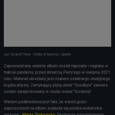
Lee "Scratch" Perry - 100lbs of Summer / Spotify
Zapowiedziany właśnie album został napisany i nagrany w
trakcie pandemii, przed śmiercią Perry'ego w sierpniu 2021
roku. Materiał określany jest mianem ostatniego studyjnego
krążka artysty. Zamykający płytę utwór "Goodbye" zawiera
ostatni zarejestrowany w studiu wokal "Scratcha".
Wartym podkreślenia jest fakt, że wśród gości
zaproszonych na album znalazła się polska wokalistka
jazzowa -
Marta Złakowska
. Słuchacze wspomnianego