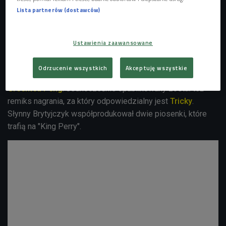
Lee "Scratch" Perry
Foto: Michael Bunel/Zuma Press/Forum
Lista partnerów (dostawców)
Pośmiertna płyta legendarnego
Lee "Scratch" Perry'ego
została oficjalnie zapowiedziana. Album zatytułowany
"King
Ustawienia zaawansowane
Perry"
ma ukazać się
2 lutego
nakładem wytwórni False
Idols. Pierwszy singiel, utwór
"100lbs of Summer"
,
Odrzucenie wszystkich
Akceptuję wszystkie
właśnie trafił do sieci. Wokalnie udzieliła się na nim
Greentea Peng
. Jednocześnie opublikowany został też
remiks nagrania, za który odpowiedzialny jest
Tricky
.
Słynny Brytyjczyk współprodukował dwie piosenki, które
trafią na "King Perry".