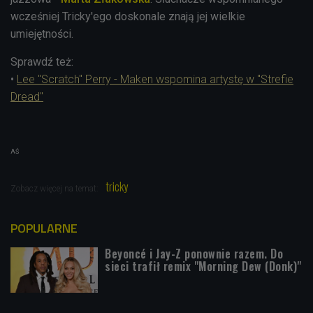
wcześniej Tricky'ego doskonale znają jej wielkie
umiejętności.
Sprawdź też:
•
Lee "Scratch" Perry - Maken wspomina artystę w "Strefie
Dread"
AŚ
tricky
Zobacz więcej na temat:
POPULARNE
Beyoncé i Jay-Z ponownie razem. Do
sieci trafił remix "Morning Dew (Donk)"