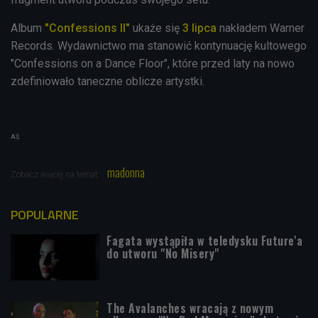
Album
"Confessions II"
ukaże się
3 lipca
nakładem Warner
Records. Wydawnictwo ma stanowić kontynuację kultowego
"Confessions on a Dance Floor", które przed laty na nowo
zdefiniowało taneczne oblicze artystki.
AŚ
madonna
Zobacz więcej na temat:
POPULARNE
Fagata wystąpiła w teledysku Future'a
do utworu "No Misery"
The Avalanches wracają z nowym