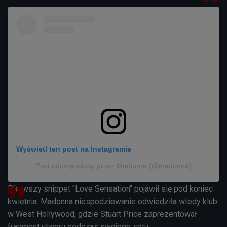
Wyświetl ten post na Instagramie
Post udostępniony przez Madonna (@madonna)
Pierwszy snippet "Love Sensation" pojawił się pod koniec
kwietnia. Madonna niespodziewanie odwiedziła wtedy klub
w West Hollywood, gdzie Stuart Price zaprezentował
fragment utworu podczas swojego setu.