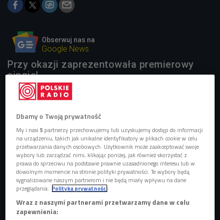
Obserwuj nas na
Google News
Przy okazji zaprezentowała premierowy
singiel.
Dbamy o Twoją prywatność
My i nasi
5
partnerzy przechowujemy lub uzyskujemy dostęp do informacji
na urządzeniu, takich jak unikalne identyfikatory w plikach cookie w celu
przetwarzania danych osobowych. Użytkownik może zaakceptować swoje
wybory lub zarządzać nimi, klikając poniżej, jak również skorzystać z
prawa do sprzeciwu na podstawie prawnie uzasadnionego interesu lub w
dowolnym momencie na stronie polityki prywatności. Te wybory będą
sygnalizowane naszym partnerom i nie będą miały wpływu na dane
przeglądania.
Polityka prywatności
Wraz z naszymi partnerami przetwarzamy dane w celu
zapewnienia:
Madonna podczas występu na Times Square
Foto: Ricardo Gomes/Warner