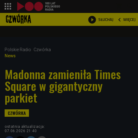
shopping_cart



WIĘCEJ
SŁUCHAJ

Polskie Radio
Czwórka
News
Madonna zamieniła Times
Square w gigantyczny
parkiet
ostatnia aktualizacja:
07.06.2026 21:40