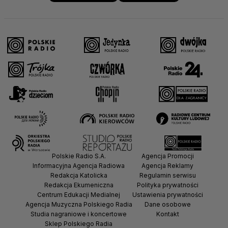
Polskie Radio S.A.
Agencja Promocji
Informacyjna Agencja Radiowa
Agencja Reklamy
Redakcja Katolicka
Regulamin serwisu
Redakcja Ekumeniczna
Polityka prywatności
Centrum Edukacji Medialnej
Ustawienia prywatności
Agencja Muzyczna Polskiego Radia
Dane osobowe
Studia nagraniowe i koncertowe
Kontakt
Sklep Polskiego Radia