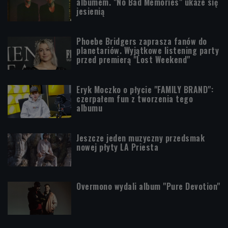
albumem. "No Bad Memories" ukaże się
jesienią
Phoebe Bridgers zaprasza fanów do
planetariów. Wyjątkowe listening party
przed premierą "Lost Weekend"
Eryk Moczko o płycie "FAMILY BRAND":
czerpałem fun z tworzenia tego
albumu
Jeszcze jeden muzyczny przedsmak
nowej płyty LA Priesta
Overmono wydali album "Pure Devotion"