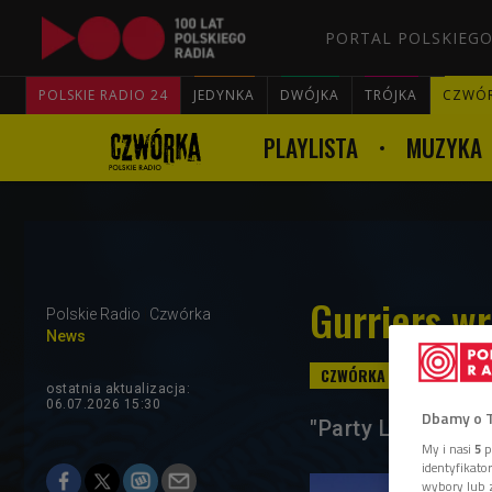
PORTAL POLSKIEGO
POLSKIE RADIO 24
JEDYNKA
DWÓJKA
TRÓJKA
CZWÓ
PLAYLISTA
MUZYKA
Gurriers w
Polskie Radio
Czwórka
News
ostatnia aktualizacja:
06.07.2026 15:30
Dbamy o 
"Party Lines" za
My i nasi
5
p
identyfikat
wybory lub z