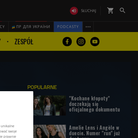
shopping_cart


SŁUCHAJ

ICY
ПР ДЛЯ УКРАЇНИ
PODCASTY
Y
ZESPÓŁ
POPULARNE
"Kochane kłopoty"
doczekają się
oficjalnego dokumentu
 unikalne
Amelie Lens i Angèle w
tować swoje
duecie. Numer "run" już
wie prawnie