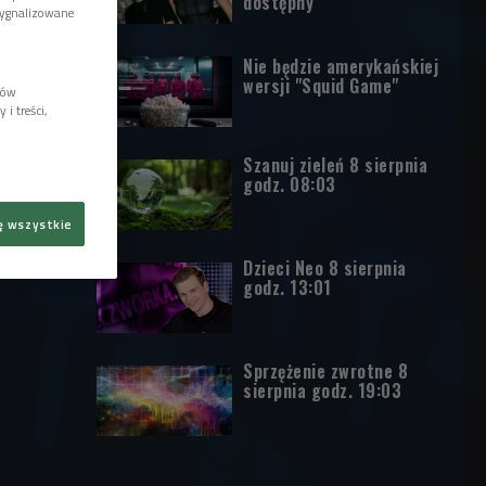
dostępny
sygnalizowane
Nie będzie amerykańskiej
wersji "Squid Game"
lów
i treści,
Szanuj zieleń 8 sierpnia
godz. 08:03
ę wszystkie
Dzieci Neo 8 sierpnia
godz. 13:01
Sprzężenie zwrotne 8
sierpnia godz. 19:03