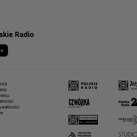
lskie Radio
re
ocji
amy
rwisu
atności
ywatności
we