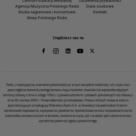
Centrum Edukacji Medialnej
Ustawienia prywatności
Agencja Muzyczna Polskiego Radia
Dane osobowe
Studia nagraniowe i koncertowe
Kontakt
Sklep Polskiego Radia
Znajdziesz nas na
Treści, znajdujące się w serwisie polskieradio.pl, w tym wszystkie materiały i ich części oraz
poszczególne elementy samego serwisu mają charakter utworów lub wytworów objętych
ochroną Ustawy z dnia 4 lutego 1994 r. o prawie autorskim i prawach pokrewnych lub Ustawy z
dnia 30 czerwca 2000 r. Prawo własności przemysłowej. Prawa o których mowa w zdaniu
poprzedzającym przysługują Polskiemu Radiu S.A. w likwidacji lub podmiotom trzecim.
Jakiekolwiek kopiowanie, zapisywanie, powielanie, reprodukowanie oraz rozpowszechnianie
materiałów zamieszczonych w serwisie, zarówno w części, jak i w całości jest zabronione bez
uprzedniej pisemnej zgody uprawnionego.