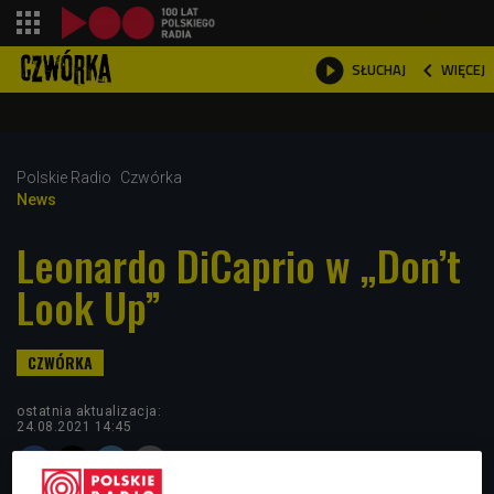
shopping_cart



WIĘCEJ
SŁUCHAJ

Polskie Radio
Czwórka
News
Leonardo DiCaprio w „Don’t
Look Up”
ostatnia aktualizacja:
24.08.2021 14:45