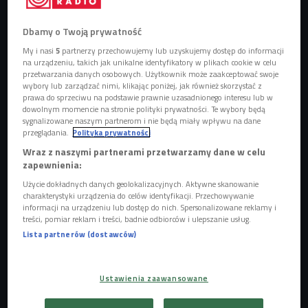
Dbamy o Twoją prywatność
Obserwuj nas na
Google News
My i nasi
5
partnerzy przechowujemy lub uzyskujemy dostęp do informacji
Premiera produkcji 24 grudnia na
na urządzeniu, takich jak unikalne identyfikatory w plikach cookie w celu
przetwarzania danych osobowych. Użytkownik może zaakceptować swoje
platformie Netflix.
wybory lub zarządzać nimi, klikając poniżej, jak również skorzystać z
prawa do sprzeciwu na podstawie prawnie uzasadnionego interesu lub w
dowolnym momencie na stronie polityki prywatności. Te wybory będą
sygnalizowane naszym partnerom i nie będą miały wpływu na dane
przeglądania.
Polityka prywatności
Wraz z naszymi partnerami przetwarzamy dane w celu
zapewnienia:
Użycie dokładnych danych geolokalizacyjnych. Aktywne skanowanie
charakterystyki urządzenia do celów identyfikacji. Przechowywanie
informacji na urządzeniu lub dostęp do nich. Spersonalizowane reklamy i
treści, pomiar reklam i treści, badnie odbiorców i ulepszanie usług.
Lista partnerów (dostawców)
Ustawienia zaawansowane
Leonardo DiCaprio
Foto: https://www.shutterstock.com/
„
Don’t Look Up
” opowiada historię dwójki astronomów