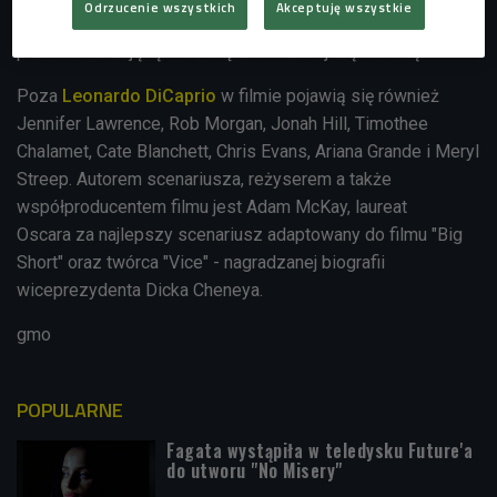
Odrzucenie wszystkich
Akceptuję wszystkie
wyruszających w tournée po mediach, aby ostrzec ludzkość
przed zmierzającą w stronę Ziemi zabójczą kometą.
Poza
Leonardo DiCaprio
w filmie pojawią się również
Jennifer Lawrence, Rob Morgan, Jonah Hill, Timothee
Chalamet, Cate Blanchett, Chris Evans, Ariana Grande i Meryl
Streep. Autorem scenariusza, reżyserem a także
współproducentem filmu jest Adam McKay, laureat
Oscara za najlepszy scenariusz adaptowany do filmu "Big
Short" oraz twórca "Vice" - nagradzanej biografii
wiceprezydenta Dicka Cheneya.
gmo
POPULARNE
Fagata wystąpiła w teledysku Future'a
do utworu "No Misery"