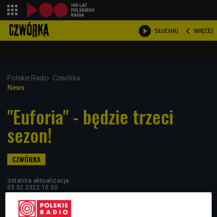
shopping_cart



WIĘCEJ
SŁUCHAJ

Polskie Radio
Czwórka
News
"Euforia" - będzie trzeci
sezon!
ostatnia aktualizacja:
05.02.2022 10:30