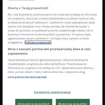
Dbamy o Twoją prywatność
Obserwuj nas na
Google News
My i nasi
5
partnerzy przechowujemy lub uzyskujemy dostęp do informacji
na urządzeniu, takich jak unikalne identyfikatory w plikach cookie w celu
Popularność serii sprawiła, że platforma
przetwarzania danych osobowych. Użytkownik może zaakceptować swoje
HBO zamówiła już kolejny sezon. Premiera -
wybory lub zarządzać nimi, klikając poniżej, jak również skorzystać z
prawa do sprzeciwu na podstawie prawnie uzasadnionego interesu lub w
najwcześniej w 2023 roku.
dowolnym momencie na stronie polityki prywatności. Te wybory będą
sygnalizowane naszym partnerom i nie będą miały wpływu na dane
przeglądania.
Polityka prywatności
Wraz z naszymi partnerami przetwarzamy dane w celu
zapewnienia:
Użycie dokładnych danych geolokalizacyjnych. Aktywne skanowanie
charakterystyki urządzenia do celów identyfikacji. Przechowywanie
informacji na urządzeniu lub dostęp do nich. Spersonalizowane reklamy i
treści, pomiar reklam i treści, badnie odbiorców i ulepszanie usług.
Lista partnerów (dostawców)
Ustawienia zaawansowane
Zendaya
Foto: mat prasowe
Odrzucenie wszystkich
Akceptuję wszystkie