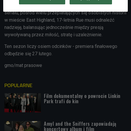
W drugim sezonie stworzonego przez Sama Levinsona
serialu, pośród wielu przeplatających się osobistych historii
w mieście East Highland, 17-letnia Rue musi odnaleźć
nadzieję, balansując jednocześnie między presją
wywoływaną przez miłość, stratę i uzależnienie.
Ten sezon liczy osiem odcinków - premiera finałowego
odbędzie się 27 lutego.
gmo/mat prasowe
POPULARNE
Film dokumentalny o powrocie Linkin
Park trafi do kin
Amyl and the Sniffers zapowiadają
koncertowy album i film