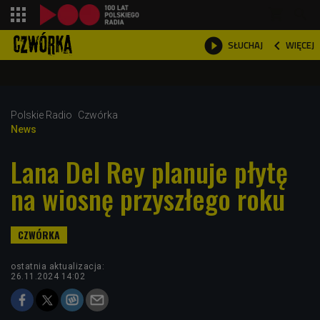
shopping_cart



WIĘCEJ
SŁUCHAJ

Polskie Radio
Czwórka
News
Lana Del Rey planuje płytę
na wiosnę przyszłego roku
ostatnia aktualizacja:
26.11.2024 14:02