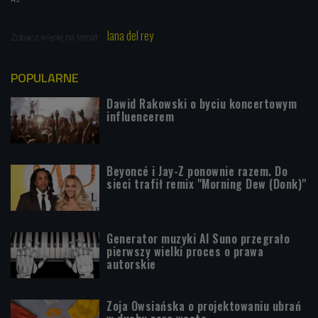
AŚ
lana del rey
Zobacz więcej na temat:
POPULARNE
Dawid Rakowski o byciu koncertowym
influencerem
Beyoncé i Jay-Z ponownie razem. Do
sieci trafił remix "Morning Dew (Donk)"
Generator muzyki AI Suno przegrało
pierwszy wielki proces o prawa
autorskie
Zoja Owsiańska o projektowaniu ubrań