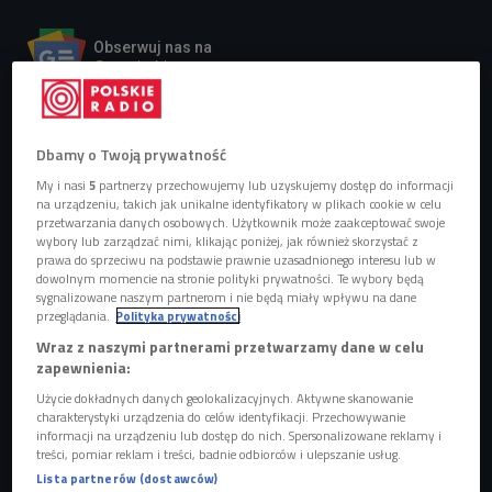
Obserwuj nas na
Google News
Nowy album jest w drodze.
Dbamy o Twoją prywatność
My i nasi
5
partnerzy przechowujemy lub uzyskujemy dostęp do informacji
na urządzeniu, takich jak unikalne identyfikatory w plikach cookie w celu
przetwarzania danych osobowych. Użytkownik może zaakceptować swoje
wybory lub zarządzać nimi, klikając poniżej, jak również skorzystać z
prawa do sprzeciwu na podstawie prawnie uzasadnionego interesu lub w
dowolnym momencie na stronie polityki prywatności. Te wybory będą
sygnalizowane naszym partnerom i nie będą miały wpływu na dane
przeglądania.
Polityka prywatności
Wraz z naszymi partnerami przetwarzamy dane w celu
zapewnienia:
Użycie dokładnych danych geolokalizacyjnych. Aktywne skanowanie
charakterystyki urządzenia do celów identyfikacji. Przechowywanie
Lana Del Rey
Foto: Neil Krug/Universal Music Polska/mat. prasowe
informacji na urządzeniu lub dostęp do nich. Spersonalizowane reklamy i
treści, pomiar reklam i treści, badnie odbiorców i ulepszanie usług.
Lana Del Rey
podzieliła się świetnymi wieściami ze
Lista partnerów (dostawców)
swoimi fanami. Uwielbiana przez miliony słuchaczy artystka