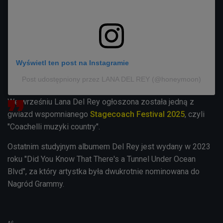
Wyświetl ten post na Instagramie
Post udostępniony przez LANA DEL REY (@honeymoon)
We wrześniu Lana Del Rey ogłoszona została jedną z
gwiazd wspomnianego
Stagecoach Festival 2025
, czyli
"Coachelli muzyki country".
Ostatnim studyjnym albumem Del Rey jest wydany w 2023
roku "Did You Know That There's a Tunnel Under Ocean
Blvd", za który artystka była dwukrotnie nominowana do
Nagród Grammy.