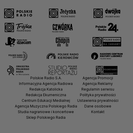
Polskie Radio S.A.
Agencja Promocji
Informacyjna Agencja Radiowa
Agencja Reklamy
Redakcja Katolicka
Regulamin serwisu
Redakcja Ekumeniczna
Polityka prywatności
Centrum Edukacji Medialnej
Ustawienia prywatności
Agencja Muzyczna Polskiego Radia
Dane osobowe
Studia nagraniowe i koncertowe
Kontakt
Sklep Polskiego Radia