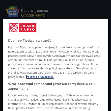
Obserwuj nas na
Google News
Artysta mówi wprost: "nie ma miejsca jak
dom".
Dbamy o Twoją prywatność
My i nasi
5
partnerzy przechowujemy lub uzyskujemy dostęp do informacji
na urządzeniu, takich jak unikalne identyfikatory w plikach cookie w celu
przetwarzania danych osobowych. Użytkownik może zaakceptować swoje
wybory lub zarządzać nimi, klikając poniżej, jak również skorzystać z
prawa do sprzeciwu na podstawie prawnie uzasadnionego interesu lub w
dowolnym momencie na stronie polityki prywatności. Te wybory będą
sygnalizowane naszym partnerom i nie będą miały wpływu na dane
przeglądania.
Polityka prywatności
Wraz z naszymi partnerami przetwarzamy dane w celu
zapewnienia:
Użycie dokładnych danych geolokalizacyjnych. Aktywne skanowanie
charakterystyki urządzenia do celów identyfikacji. Przechowywanie
Mrozu w studiu Czwórki
Foto: Piotr Podlewski/Polskie Radio
informacji na urządzeniu lub dostęp do nich. Spersonalizowane reklamy i
treści, pomiar reklam i treści, badnie odbiorców i ulepszanie usług.
Mrozu
wraca z drugą muzyczną propozycją w 2026 roku.