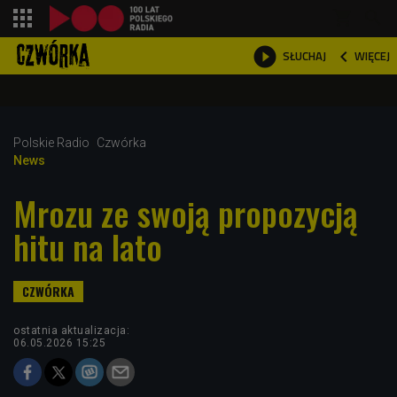
shopping_cart



WIĘCEJ
SŁUCHAJ

Polskie Radio
Czwórka
News
Mrozu ze swoją propozycją
hitu na lato
ostatnia aktualizacja:
06.05.2026 15:25