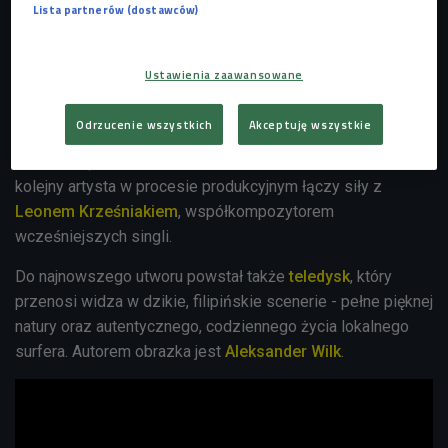
Lista partnerów (dostawców)
Po ogromnym sukcesie singla "Anioły (Pojedynek)"
nagranego z udziałem Julii Pietruchy, artysta serwuje
słuchaczom
"Nie ma miejsca jak dom"
- piosenkę w
Ustawienia zaawansowane
zupełnie innym, letnim i egzotycznym, soulowym klimacie.
Odrzucenie wszystkich
Akceptuję wszystkie
"Nie ma miejsca jak dom" to czwarty singiel promujący
nadchodzący wielkimi krokami
nowy album
Mroza. Po raz
kolejny artysta w procesie produkcyjnym łączy siły z
Leonem Krześniakiem
, współkompozytorem
wcześniejszych singli.
Do najnowszego utworu powstał także
teledysk
, który
przenosi widza w dzikie, filipińskie scenerie - pełne pięknej
natury oraz autentycznego, codziennego życia lokalnego
surfera. Autorem obrazka jest
Aleksander Wilk
.