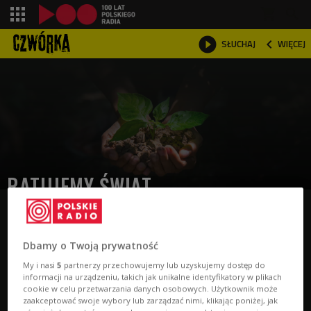
shopping_cart



SŁUCHAJ
WIĘCEJ

RATUJEMY ŚWIAT
Dbamy o Twoją prywatność
O audycji
My i nasi
5
partnerzy przechowujemy lub uzyskujemy dostęp do
informacji na urządzeniu, takich jak unikalne identyfikatory w plikach
cookie w celu przetwarzania danych osobowych. Użytkownik może
Jak zatrzymać umieranie Ziemi?
zaakceptować swoje wybory lub zarządzać nimi, klikając poniżej, jak