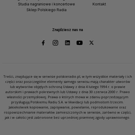
Studia nagraniowe i koncertowe
Kontakt
Sklep Polskiego Radia
Znajdziesz nas na
Treści, znajdujące się w serwisie polskieradio.pl, w tym wszystkie materiały i ich
części oraz poszczególne elementy samego serwisu mają charakter utworów
lub wytworów objętych ochroną Ustawy z dnia 4 lutego 1994 r. o prawie
autorskim i prawach pokrewnych lub Ustawy z dnia 30 czerwca 2000 r. Prawo
własności przemysłowej. Prawa o których mowa w zdaniu poprzedzającym
przysługują Polskiemu Radiu S.A. w likwidacji lub podmiotom trzecim.
Jakiekolwiek kopiowanie, zapisywanie, powielanie, reprodukowanie oraz
rozpowszechnianie materiałów zamieszczonych w serwisie, zarówno w części,
jak i w całości jest zabronione bez uprzedniej pisemnej zgody uprawnionego.