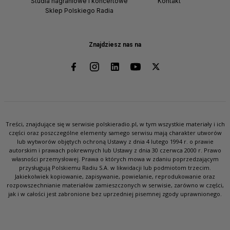
Studia nagraniowe i koncertowe
Kontakt
Sklep Polskiego Radia
Znajdziesz nas na
Treści, znajdujące się w serwisie polskieradio.pl, w tym wszystkie materiały i ich
części oraz poszczególne elementy samego serwisu mają charakter utworów
lub wytworów objętych ochroną Ustawy z dnia 4 lutego 1994 r. o prawie
autorskim i prawach pokrewnych lub Ustawy z dnia 30 czerwca 2000 r. Prawo
własności przemysłowej. Prawa o których mowa w zdaniu poprzedzającym
przysługują Polskiemu Radiu S.A. w likwidacji lub podmiotom trzecim.
Jakiekolwiek kopiowanie, zapisywanie, powielanie, reprodukowanie oraz
rozpowszechnianie materiałów zamieszczonych w serwisie, zarówno w części,
jak i w całości jest zabronione bez uprzedniej pisemnej zgody uprawnionego.