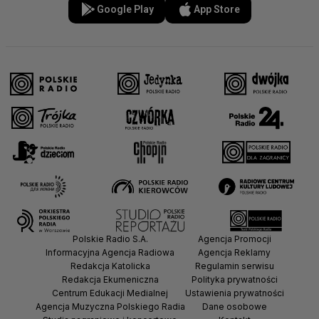
Google Play
App Store
Polskie Radio S.A.
Agencja Promocji
Informacyjna Agencja Radiowa
Agencja Reklamy
Redakcja Katolicka
Regulamin serwisu
Redakcja Ekumeniczna
Polityka prywatności
Centrum Edukacji Medialnej
Ustawienia prywatności
Agencja Muzyczna Polskiego Radia
Dane osobowe