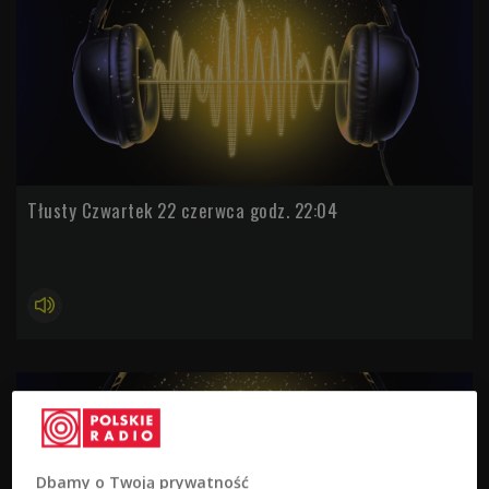
Tłusty Czwartek 22 czerwca godz. 22:04
Dbamy o Twoją prywatność