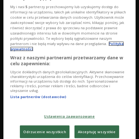
My i nasi
5
partnerzy przechowujemy lub uzyskujemy dostęp do
informacji na urządzeniu, takich jak unikalne identyfikatory w plikach
cookie w celu przetwarzania danych osobowych. Użytkownik może
zaakceptować swoje wybory lub zarządzać nimi, klikając poniżej, jak
również skorzystać z prawa do sprzeciwu na podstawie prawnie
Tłusty Czwartek 15 czerwca godz. 22:03
uzasadnionego interesu lub w dowolnym momencie na stronie
polityki prywatności. Te wybory będą sygnalizowane naszym
partnerom i nie będą miały wpływu na dane przeglądania.
Polityka
prywatności
Wraz z naszymi partnerami przetwarzamy dane w
celu zapewnienia:
Użycie dokładnych danych geolokalizacyjnych. Aktywne skanowanie
charakterystyki urządzenia do celów identyfikacji. Przechowywanie
informacji na urządzeniu lub dostęp do nich. Spersonalizowane
reklamy i treści, pomiar reklam i treści, badnie odbiorców i
ulepszanie usług.
Lista partnerów (dostawców)
Ustawienia zaawansowane
Odrzucenie wszystkich
Akceptuję wszystkie